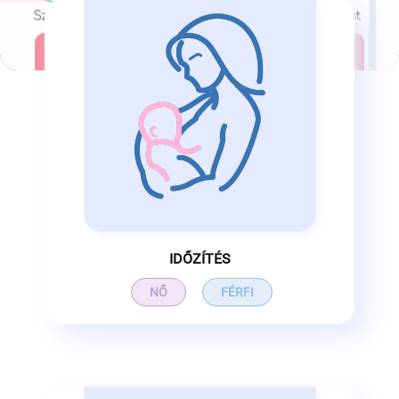
IDŐZÍTÉS
NŐ
FÉRFI