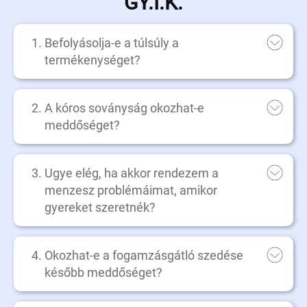
GY.I.K.
Befolyásolja-e a túlsúly a
termékenységet?
A kóros soványság okozhat-e
meddőséget?
Ugye elég, ha akkor rendezem a
menzesz problémáimat, amikor
gyereket szeretnék?
Okozhat-e a fogamzásgátló szedése
később meddőséget?