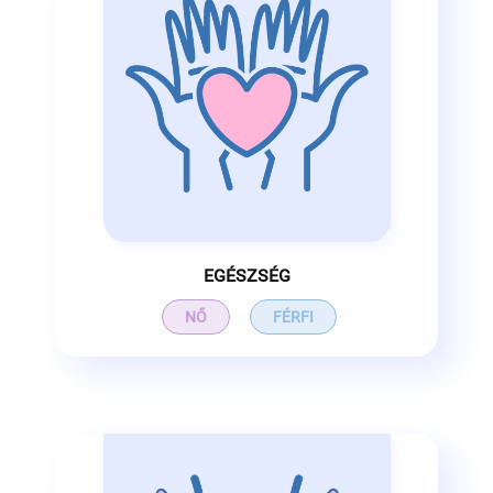
EGÉSZSÉG
NŐ
FÉRFI