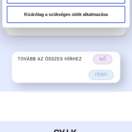
Kizárólag a szükséges sütik alkalmazása
TOVÁBB
TOVÁBB AZ ÖSSZES HÍRHEZ
NŐ
FÉRFI