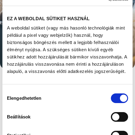
EZ A WEBOLDAL SÜTIKET HASZNÁL
A weboldal sütiket (vagy más hasonló technológiák mint
például a pixel vagy webjelzők) használ, hogy
biztonságos böngészés mellett a legjobb felhasználói
MI ALAPJÁN DÖNTI
élményt nyújtsa. A szükséges sütiken kívüli egyéb
sütikhez adott hozzájárulását bármikor visszavonhatja. A
EL AZ
hozzájárulás visszavonása nem érinti a hozzájáruláson
EMBRIOLÓGUS,
alapuló, a visszavonás előtti adatkezelés jogszerűségét.
HOGY AZ EMBRIÓ
Hozzájárulás
ÉLETKÉPES-E?
Elengedhetetlen
kiválasztása
Megjelent: 2023. július 07
Beállítások
Az embriológusok hivatalosan elfogadott
szakmai ajánlások alapján értékelik az