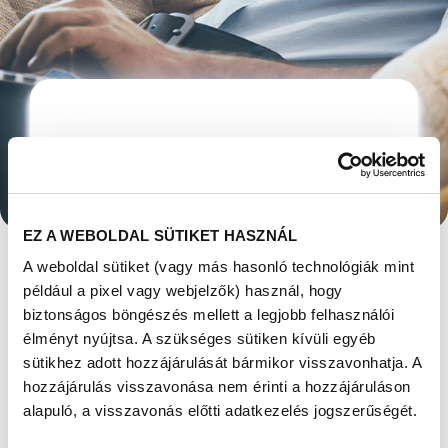
NEMZŐKÉPESSÉG -
40 FELETT A
FÉRFIAKNÁL IS
EZ A WEBOLDAL SÜTIKET HASZNÁL
A weboldal sütiket (vagy más hasonló technológiák mint
CSÖKKEN
például a pixel vagy webjelzők) használ, hogy
biztonságos böngészés mellett a legjobb felhasználói
Megjelent: 2023. július 05
élményt nyújtsa. A szükséges sütiken kívüli egyéb
sütikhez adott hozzájárulását bármikor visszavonhatja. A
Közismert, hogy a nők nemzőképessége az
hozzájárulás visszavonása nem érinti a hozzájáruláson
életkor előrehaladtával folyamatosan csökken,
alapuló, a visszavonás előtti adatkezelés jogszerűségét.
majd a menopausa után megszűnik. A
férfiaknál nincs ilyen éles határa az életkorral