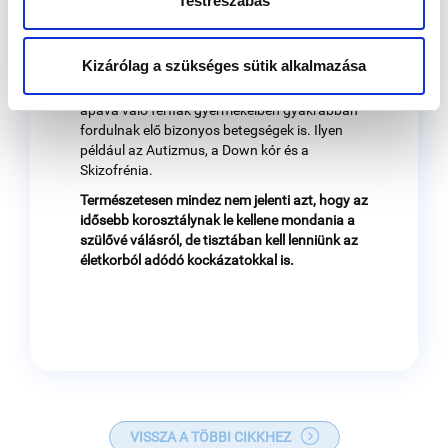
Testreszabás
eléréséhez szükséges idő, gyakrabban
következik be korai vetélés.
Kizárólag a szükséges sütik alkalmazása
A gyengébb minőségű DNS tartalmú
hímivarsejtek miatt az idősebb életkorban
apává váló férfiak gyermekeiben gyakrabban
fordulnak elő bizonyos betegségek is. Ilyen
például az Autizmus, a Down kór és a
Skizofrénia.
Természetesen mindez nem jelenti azt, hogy az
idősebb korosztálynak le kellene mondania a
szülővé válásról, de tisztában kell lenniünk az
életkorból adódó kockázatokkal is.
VISSZA A TÖBBI CIKKHEZ