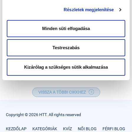
tünetei (pl. elhúzódó, vagy magas láz, súlyos
Részletek megjelenítése
légúti tünetek, stb) kísérik a betegséget.
Fontos tehát tudni, hogy ha a családterezési
időszakban a férfi COVID fertőzésen esik át, és
Minden süti elfogadása
a terhesség nem következik be, ajánlott
spermaanalízist végezni és szükség esetén
szakemberrel konzultálni.
Testreszabás
Kizárólag a szükséges sütik alkalmazása
VISSZA A TÖBBI CIKKHEZ
Copyright © 2026 HTT. All rights reserved
KEZDŐLAP
KATEGÓRIÁK
KVÍZ
NŐI BLOG
FÉRFI BLOG