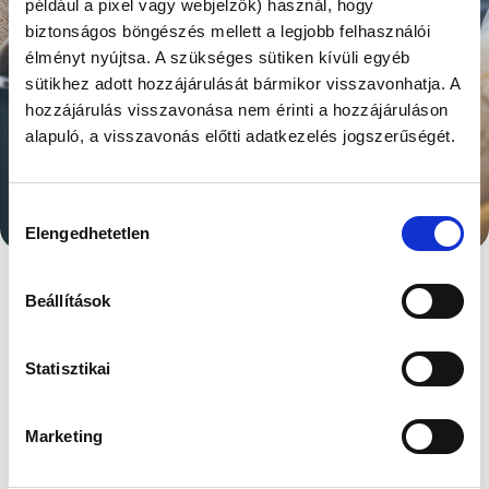
például a pixel vagy webjelzők) használ, hogy
biztonságos böngészés mellett a legjobb felhasználói
élményt nyújtsa. A szükséges sütiken kívüli egyéb
sütikhez adott hozzájárulását bármikor visszavonhatja. A
hozzájárulás visszavonása nem érinti a hozzájáruláson
alapuló, a visszavonás előtti adatkezelés jogszerűségét.
BEFOLYÁSOLJA-E A
COVID A
Hozzájárulás
Elengedhetetlen
kiválasztása
CSALÁDTERVEZÉST?
Beállítások
Megjelent: 2023. július 10
Napjainkra sajnos egyértelművé vált, hogy a
Statisztikai
here a COVID fertőzések egyik célszerve, ezért
a vírusfertőzés még tünetmentes esetben is
jelentősen ronthatja a spermiumok
Marketing
mennyiségét és minőségét.
Különösen igaz ez, ha a fertőzés általános