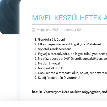
MIVEL KÉSZÜLHETEK 
Megjelent: 2021. november 02
Gondolj rá időben!
Étkezz egészségesen! Egyél „igazi” ételeket.
Sportolj rendszeresen!
Figyelj a testsúlyodra, ne legyél túlsúlyos, sem 
Ne bízz a „csodatévő” étrendkiegészítőkben, s
Ne dohányozz!
Ne igyál alkoholt!
Csökkentsd a stresszt, aludj sokat, rendszeres
Szedj folsavat és D-vitamint!
Írta: Dr. Vesztergom Dóra szülész-nőgyógyász, end