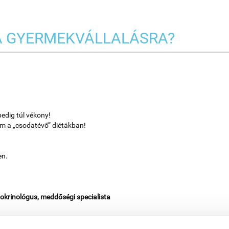
A GYERMEKVÁLLALÁSRA?
pedig túl vékony!
em a „csodatévő” diétákban!
en.
okrinológus, meddőségi specialista