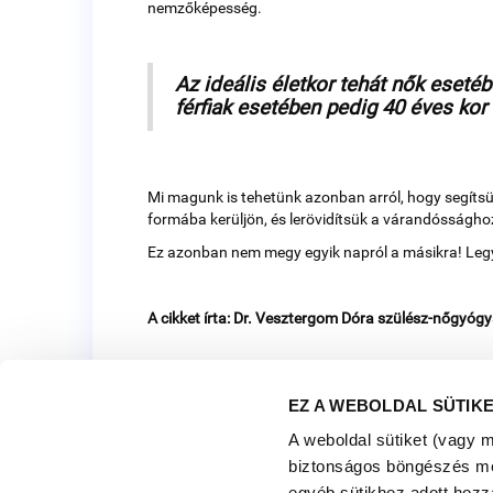
nemzőképesség.
Az ideális életkor tehát nők esetéb
férfiak esetében pedig 40 éves kor 
Mi magunk is tehetünk azonban arról, hogy segítsü
formába kerüljön, és lerövidítsük a várandósságho
Ez azonban nem megy egyik napról a másikra! Legyü
A cikket írta: Dr. Vesztergom Dóra szülész-nőgyóg
EZ A WEBOLDAL SÜTIK
A weboldal sütiket (vagy 
biztonságos böngészés mell
egyéb sütikhez adott hozz