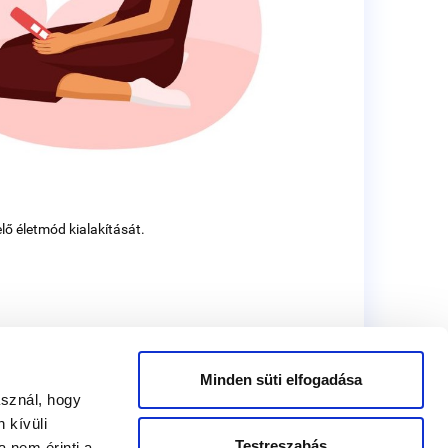
ő életmód kialakítását.
Minden süti elfogadása
asznál, hogy
 kívüli
Testreszabás
 nem érinti a