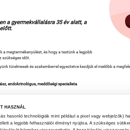
en a gyermekvállalásra 35 év alatt, a
előtt.
k a megtermékenyülést, és hogy a testünk a legjobb
z szükséges időt.
nk türelmesek és szakemberrel egyeztetve kezdjük el mielőbb a megfelel
yász, endokrinológus, meddőségi specialista
ET HASZNÁL
más hasonló technológiák mint például a pixel vagy webjelzők) h
ett a legjobb felhasználói élményt nyújtsa. A szükséges sütiken
ájárulását bármikor visszavonhatja. A hozzájárulás visszavonása