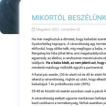
MIKORTÓL BESZÉLÜNK
Megjelent: 2021. november 02
Ha már meghoztuk a döntést, hogy kisbabát szere
Gyakorlatilag tegnapra. A várandósság egy termész
előfordul, hogy időbe telik, míg megfogan a baba, 
Rengeteg kis hiba jöhet létre, ami megakadályozh
egyensúly, az életkor, a rendszeres menstruációs ci
találjunk.
Ha a baba késik, az nem jelenti azt, hog
mindenki máshogy működik együtt a partnerével.
A fiatal pár esetén, (30 év alatti nő és 40 év alat
sikerül a várandósság, rögtön az után, hogy elkezd
kisbabájuk 1 év próbálkozás után (90%).
35-40 év közötti nő esetén azonban csak a párok f
A várandósság esélyét ugyanis markánsan befolyásolj
kezd csökkenni a termékenység, férfiak esetében p