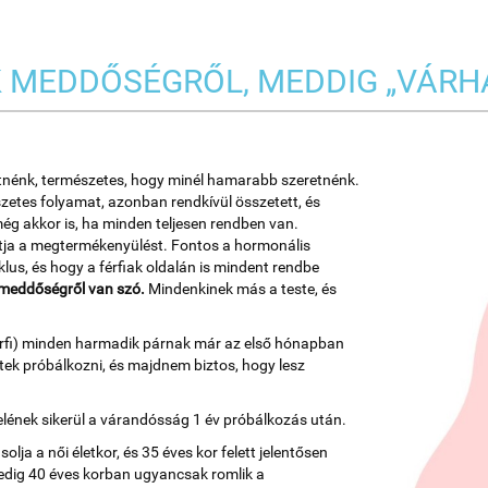
 MEDDŐSÉGRŐL, MEDDIG „VÁRH
tnénk, természetes, hogy minél hamarabb szeretnénk.
etes folyamat, azonban rendkívül összetett, és
még akkor is, ha minden teljesen rendben van.
atja a megtermékenyülést. Fontos a hormonális
klus, és hogy a férfiak oldalán is mindent rendbe
y meddőségről van szó.
Mindenkinek más a teste, és
ti férfi) minden harmadik párnak már az első hónapban
tek próbálkozni, és majdnem biztos, hogy lesz
elének sikerül a várandósság 1 év próbálkozás után.
a a női életkor, és 35 éves kor felett jelentősen
edig 40 éves korban ugyancsak romlik a