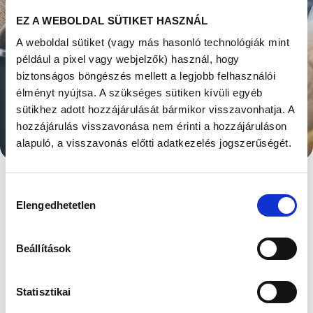
EZ A WEBOLDAL SÜTIKET HASZNÁL
A weboldal sütiket (vagy más hasonló technológiák mint
például a pixel vagy webjelzők) használ, hogy
biztonságos böngészés mellett a legjobb felhasználói
élményt nyújtsa. A szükséges sütiken kívüli egyéb
MI LEHET AZ OKA,
sütikhez adott hozzájárulását bármikor visszavonhatja. A
hozzájárulás visszavonása nem érinti a hozzájáruláson
AMIÉRT NEM JÖN A
alapuló, a visszavonás előtti adatkezelés jogszerűségét.
BABA?
Hozzájárulás
Elengedhetetlen
Megjelent: 2021. november 12
kiválasztása
Ha nem jön a baba, valószínűleg nem megy
minden tökéletesen. Például azért, mert
Beállítások
nem jó az időzítés, azaz nincs szex a
legmegfelelőbb időpontban;
Statisztikai
vagy a petefészekben nincs tüszőérés;
vagy van tüszőérés, de a petesejt rossz