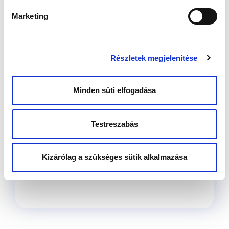
minőségű;
Marketing
esetleg a petevezetők nem működnek
(nem átjárhatóak);
vagy nincs elég, vagy nem jó minőségű a
hímivarsejt;
Részletek megjelenítése
vagy a méh nem alkalmas a baba
kihordására;
de az is előfordulhat, hogy hormonálisan
nincs egyensúly, és az megakadályozza a
Minden süti elfogadása
várva várt terhességet.
Testreszabás
Írta: Dr. Vesztergom Dóra
szülész-
nőgyógyász, endokrinológus, meddőségi
specialista
Kizárólag a szükséges sütik alkalmazása