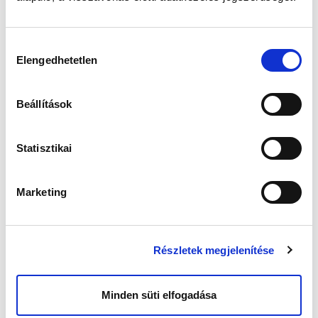
ismert.
Kevésbé közismert, hogy az emberi
zsírszövet hormonálisan aktív szerv. Az általa
termelt hormonok (pl.: leptin, aromatáz stb.)
Hozzájárulás
befolyásolják az agyalapi mirigy és a here
Elengedhetetlen
kiválasztása
hormonális egyensúlyát, csökkentve ezzel a
nemzőképességet, fokozzák a herében történő
spermium-képző sejtek lebomlását. Ennek
Beállítások
megfelelően
egy túlsúlyos férfinál az
átlagosnál 3x nagyobb a nemzőképesség-
zavar veszélye.
Statisztikai
A visceralis (belszervi) zsírszövetben
termelődő zsírsavak nagy mennyisége
közvetlenül károsítja a hímivarsejtek
Marketing
alkotóelemeit (mitokondrium, ill. DNS), mely a
mennyiségi csökkenés mellett a spermiumok
minősége is romlik.
A zsírszövetben termelődő
Részletek megjelenítése
anyagcseretermékek a keringésben található
gyulladásos paraméterek emelkedésével
járnak, mely a szervezet számára, krónikus
Minden süti elfogadása
gyulladásos állapot kialakulásához vezet, mely
az immunrendszer túlaktiválásán keresztül