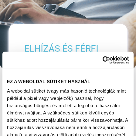
ELHÍZÁS ÉS FÉRFI
TERMÉKENYSÉG
Megjelent: 2021. november 12
EZ A WEBOLDAL SÜTIKET HASZNÁL
Az elhízás számos, anyagcserével kapcsolatos
A weboldal sütiket (vagy más hasonló technológiák mint
betegség forrása lehet (szív- és érrendszeri
például a pixel vagy webjelzők) használ, hogy
betegségek, cukorbetegség, daganatos
biztonságos böngészés mellett a legjobb felhasználói
betegségek), melyek az általános
élményt nyújtsa. A szükséges sütiken kívüli egyéb
egészségromlás folytán negatívan
befolyásolják a nemzőképességet.
sütikhez adott hozzájárulását bármikor visszavonhatja. A
hozzájárulás visszavonása nem érinti a hozzájáruláson
Az elhízásnak azonban számos, a
nemzőképességre gyakorolt, direkt hatása is
alapuló, a visszavonás előtti adatkezelés jogszerűségét.