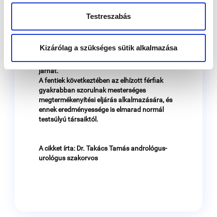
szövetkárosodáshoz vezet.
Testreszabás
Az elhízás következtében eltolódott
vérzsírösszetétel és vércukor-szint, illetve
idegkárosodás a merevedési képesség
Kizárólag a szükséges sütik alkalmazása
romlásával jár, mely az életminőség romlás
mellett a nemzőképességre is negatív hatással
járhat.
A fentiek következtében az elhízott férfiak
gyakrabban szorulnak mesterséges
megtermékenyítési eljárás alkalmazására, és
ennek eredményessége is elmarad normál
testsúlyú társaiktól.
A cikket írta: Dr. Takács Tamás andrológus-
urológus szakorvos