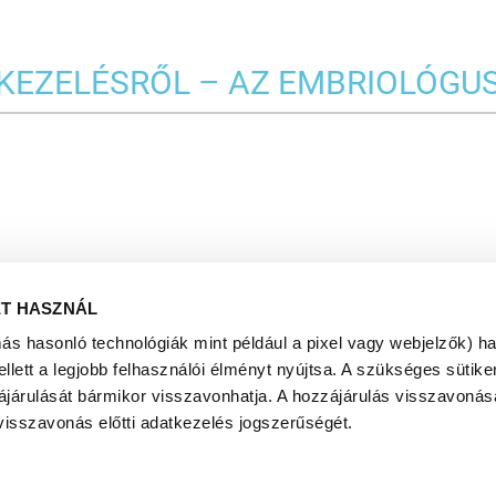
KEZELÉSRŐL – AZ EMBRIOLÓGU
ET HASZNÁL
más hasonló technológiák mint például a pixel vagy webjelzők) h
ett a legjobb felhasználói élményt nyújtsa. A szükséges sütiken
ájárulását bármikor visszavonhatja. A hozzájárulás visszavonása
visszavonás előtti adatkezelés jogszerűségét.
VISSZA A TÖBBI CIKKHEZ