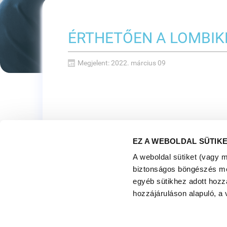
ÉRTHETŐEN A LOMBIK
Megjelent: 2022. március 09
EZ A WEBOLDAL SÜTIK
A weboldal sütiket (vagy 
biztonságos böngészés mell
egyéb sütikhez adott hozz
hozzájáruláson alapuló, a 