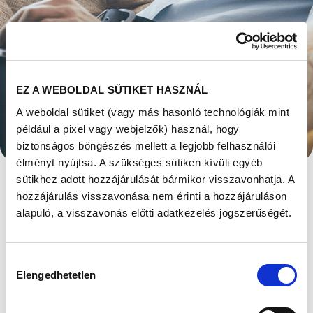
EZ A WEBOLDAL SÜTIKET HASZNÁL
MIT TEHET EGY
A weboldal sütiket (vagy más hasonló technológiák mint
például a pixel vagy webjelzők) használ, hogy
FÉRFI A
biztonságos böngészés mellett a legjobb felhasználói
élményt nyújtsa. A szükséges sütiken kívüli egyéb
GYERMEKÁLDÁSÉRT?
sütikhez adott hozzájárulását bármikor visszavonhatja. A
AZ ANDROLÓGUS
hozzájárulás visszavonása nem érinti a hozzájáruláson
alapuló, a visszavonás előtti adatkezelés jogszerűségét.
VÁLASZOL
Hozzájárulás
Megjelent: 2022. március 10
Elengedhetetlen
kiválasztása