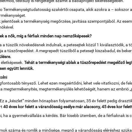
 életmód, testsúly is rengeteget számít a babaprojekt sikerességében.
Hello Termékenységtudatosság szakértői csapata, akik azokra a – sokszo
termékenységet.
ek jelentősek a termékenység megőrzése, javítása szempontjából. Az ese
nökével.
yek a nők, míg a férfiak minden nap nemzőképesek?
 a tüszők növekedésnek indulnak, a petesejtek közül 1 kiválasztódik, a töb
 a tüszőrepedést. A megrepedt tüszőből a petesejt kiszabadul, és beker
lésre.
 életképesek.
Tehát a termékenységi ablak a tüszőrepedést megelőző legf
en együtt lenniük.
olni
fontosabb tényező. Lehet ezen megsértődni, lehet vele vitatkozni, de fel
 a megtermékenyítés, megtermékenyülés lehetőségét, hanem az embrió „p
Ez a „készlet” minden hónapban folyamatosan, 35 év felett pedig draszt
rt
40 éves kor felett a várandósság esélye már alacsony, 45 éves kor felet
i, ha a gyermekvállalás a kérdés. Bár kisebb ütemben, de a férfiaknak i
umok száma és romlik a minősége, megnő a várandósság eléréshez szükséges