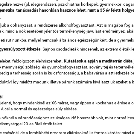
gekre nézve (pl. idegrendszeri, pszichiátriai kórképek, gyermekkori dagan
i genetikai tanácsadás hasonlóan hasznos lehet, mint a 35 év feletti hölgye
?
üljük a dohányzást, a rendszeres alkoholfogyasztást. Azt is magába fogla
ak, mind a nők esetében jelentős termékenység-javulást eredményez, akár
eti rutinunkba, mellyel nemcsak általános egészségünkért, de a gyermeká
gyensúlyozott étkezés.
Sajnos csodadiéták nincsenek, az extrém diéták 
eleket, feldolgozott élelmiszereket.
Kutatások alapján a mediterrán diéta 
y mennyiségű zöldség- és gyümölcsfogyasztást, sovány tej és tejtermékek
 pedig a terhesség során is kulcsfontosságú, a babavárás alatti étkezés 
oduktív! Így mielőtt magunk, illetve párunk számára kiválasztjuk ezeket 
l!
jelenti, hogy mindenkinél az XS méret, vagy éppen a kockahas elérése a cé
 A cél a normál és egészséges súly elérése.
őknél a várandóssághoz szükséges idő hosszabb volt, mint normál testa
kenységgel 29-es BMI érték felett.
esésénél, de a lombikbébi program eljárásoknál is fontos kérdés: mivel a 