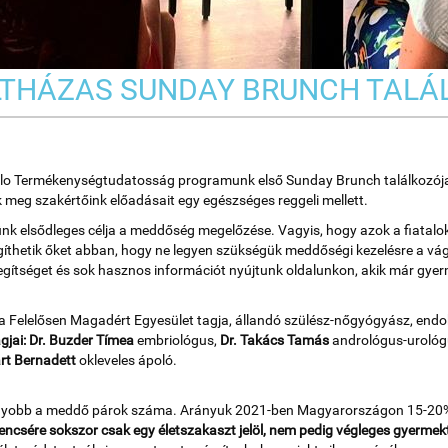
ELTHÁZAS SUNDAY BRUNCH TAL
llo Termékenységtudatosság programunk első Sunday Brunch találkozója, 
k meg szakértőink előadásait egy egészséges reggeli mellett.
elsődleges célja a meddőség megelőzése. Vagyis, hogy azok a fiatalok
gíthetik őket abban, hogy ne legyen szükségük meddőségi kezelésre a vá
ítséget és sok hasznos információt nyújtunk oldalunkon, akik már gyerme
i a Felelősen Magadért Egyesület tagja, állandó szülész-nőgyógyász, end
gjai:
Dr. Buzder Tímea
embriológus,
Dr. Takács Tamás
andrológus-urológ
rt Bernadett
okleveles ápoló.
nagyobb a meddő párok száma. Arányuk 2021-ben Magyarországon 15-20%-
ncsére sokszor csak egy életszakaszt jelöl, nem pedig végleges gyermek