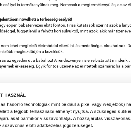
b eséllyel is termékenyülnek meg. Nemcsak a megtermékenyülés, de az élv
jelentősen növelheti a terhesség esélyét!
gy éppen babatervezés előtt fontos. Friss kutatások szerint azok a lányok
el, függetlenül a felnőtt kori súlyuktól, mint azok, akik már tizenéves
nem lehet megfelelő életmóddal elkerülni, és meddőséget okozhatnak. De
s mielőbb megkezdődjön a kezelésük.
ás az egyetlen út a babához! A rendezvényen is erre biztatott mindenkit 
ermek érkezéséig. Egyik fontos üzenete az érintettek számára: ha a pár egy
ET HASZNÁL
más hasonló technológiák mint például a pixel vagy webjelzők) h
ett a legjobb felhasználói élményt nyújtsa. A szükséges sütiken
ájárulását bármikor visszavonhatja. A hozzájárulás visszavonása
visszavonás előtti adatkezelés jogszerűségét.