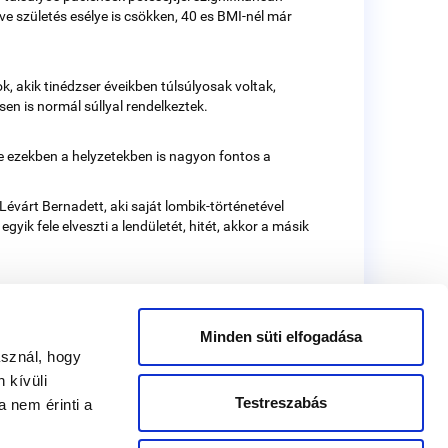
e születés esélye is csökken, 40 es BMI-nél már
, akik tinédzser éveikben túlsúlyosak voltak,
en is normál súllyal rendelkeztek.
 ezekben a helyzetekben is nagyon fontos a
Lévárt Bernadett, aki saját lombik-történetével
ik fele elveszti a lendületét, hitét, akkor a másik
Minden süti elfogadása
asznál, hogy
 kívüli
Testreszabás
 nem érinti a