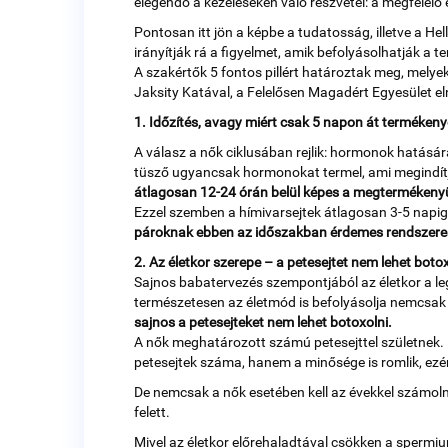
elegendő a kezeléseken való részvétel: a megfelelő
Pontosan itt jön a képbe a tudatosság, illetve a 
irányítják rá a figyelmet, amik befolyásolhatják a 
A szakértők 5 fontos pillért határoztak meg, mely
Jaksity Katával, a Felelősen Magadért Egyesület el
1. Időzítés, avagy miért csak 5 napon át terméken
A válasz a nők ciklusában rejlik: hormonok hatására
tüsző ugyancsak hormonokat termel, ami megindítja
átlagosan 12-24 órán belül képes a megtermékenyü
Ezzel szemben a hímivarsejtek átlagosan 3-5 napig
pároknak ebben az időszakban érdemes rendszeres
2. Az életkor szerepe – a petesejtet nem lehet botox
Sajnos babatervezés szempontjából az életkor a leg
természetesen az életmód is befolyásolja nemcsak
sajnos a petesejteket nem lehet botoxolni.
A nők meghatározott számú petesejttel születnek. 
petesejtek száma, hanem a minősége is romlik, ezé
De nemcsak a nők esetében kell az évekkel számoln
felett.
Mivel az életkor előrehaladtával csökken a spermi