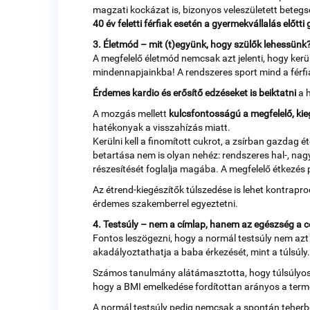
magzati kockázat is, bizonyos veleszületett betegsé
40 év feletti férfiak esetén a gyermekvállalás előtt
3. Életmód – mit (t)együnk, hogy szülők lehessünk
A megfelelő életmód nemcsak azt jelenti, hogy ker
mindennapjainkba! A rendszeres sport mind a férfi
Érdemes kardio és erősítő edzéseket is beiktatni
a h
A mozgás mellett
kulcsfontosságú a megfelelő, kie
hatékonyak a visszahízás miatt.
Kerülni kell a finomított cukrot, a zsírban gazdag ét
betartása nem is olyan nehéz: rendszeres hal-, nag
részesítését foglalja magába. A megfelelő étkezés
Az étrend-kiegészítők túlszedése is lehet kontrapr
érdemes szakemberrel egyeztetni.
4. Testsúly – nem a címlap, hanem az egészség a cé
Fontos leszögezni, hogy a normál testsúly nem azt 
akadályoztathatja a baba érkezését, mint a túlsúly.
Számos tanulmány alátámasztotta, hogy túlsúlyos n
hogy a BMI emelkedése fordítottan arányos a termé
A normál testsúly pedig nemcsak a spontán teherbe 