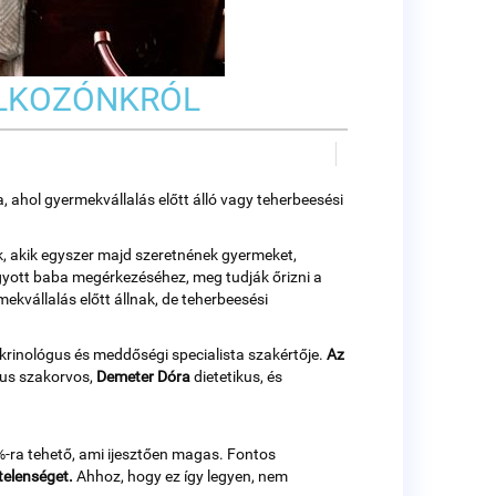
ÁLKOZÓNKRÓL
ahol gyermekvállalás előtt álló vagy teherbeesési
, akik egyszer majd szeretnének gyermeket,
gyott baba megérkezéséhez, meg tudják őrizni a
kvállalás előtt állnak, de teherbeesési
okrinológus és meddőségi specialista szakértője.
Az
us szakorvos,
Demeter Dóra
dietetikus, és
ra tehető, ami ijesztően magas. Fontos
telenséget.
Ahhoz, hogy ez így legyen, nem