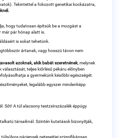
atok). Tekintettel a fokozott genetikai kockázatra,
knél.
lja, hogy tudatosan építsük be a mozgást a
 már pár hónap alatt is.
ldásért is sokat tehetünk.
legtöbbször ártanak, vagy hosszú távon nem
javasolt azoknak, akik babát szeretnének
, melynek
 választását, teljes kiőrlésű pékáru előnyben
befolyásolhatja a gyermekünk későbbi egészségét.
a készítményeket, legalább egyszer mindenképp
l. Sőt! A túl alacsony testzsírszázalék éppúgy
lkatú társaiknál. Szintén kutatások bizonyítják,
túlsúlyos páciensek petesejtjei szignifikánsan