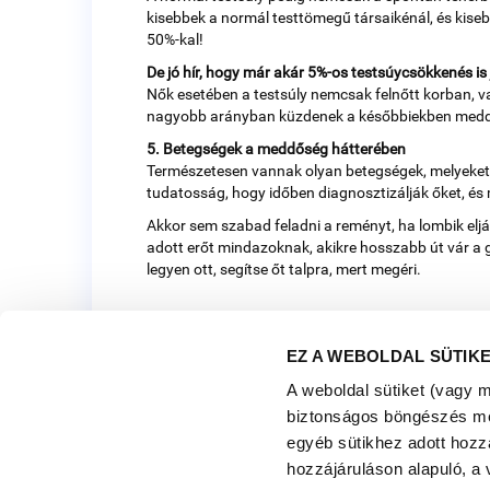
kisebbek a normál testtömegű társaikénál, és kiseb
50%-kal!
De jó hír, hogy már akár 5%-os testsúycsökkenés is 
Nők esetében a testsúly nemcsak felnőtt korban, va
nagyobb arányban küzdenek a későbbiekben meddőségg
5. Betegségek a meddőség hátterében
Természetesen vannak olyan betegségek, melyeket 
tudatosság, hogy időben diagnosztizálják őket, é
Akkor sem szabad feladni a reményt, ha lombik eljár
adott erőt mindazoknak, akikre hosszabb út vár a gy
legyen ott, segítse őt talpra, mert megéri.
EZ A WEBOLDAL SÜTIK
A weboldal sütiket (vagy 
biztonságos böngészés mell
egyéb sütikhez adott hozz
hozzájáruláson alapuló, a 