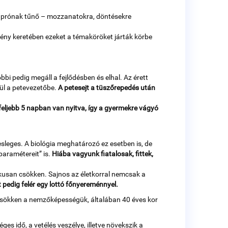
r aprónak tűnő – mozzanatokra, döntésekre
mény keretében ezeket a témaköröket járták körbe
bi pedig megáll a fejlődésben és elhal. Az érett
ül a petevezetőbe.
A petesejt a tüszőrepedés után
eljebb 5 napban van nyitva, így a gyermekre vágyó
esleges. A biológia meghatározó ez esetben is, de
aramétereit” is.
Hiába vagyunk fiatalosak, fittek,
ikusan csökken. Sajnos az életkorral nemcsak a
t pedig felér egy lottó főnyereménnyel.
s csökken a nemzőképességük, általában 40 éves kor
 idő, a vetélés veszélye, illetve növekszik a