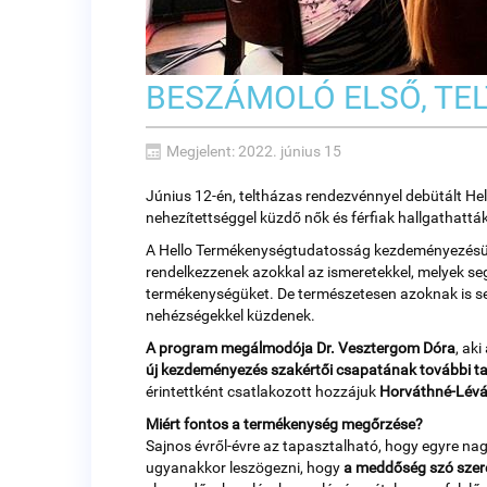
BESZÁMOLÓ ELSŐ, T
Megjelent: 2022. június 15
Június 12-én, teltházas rendezvénnyel debütált He
nehezítettséggel küzdő nők és férfiak hallgathattá
A Hello Termékenységtudatosság kezdeményezésünk 
rendelkezzenek azokkal az ismeretekkel, melyek se
termékenységüket. De természetesen azoknak is seg
nehézségekkel küzdenek.
A program megálmodója Dr. Vesztergom Dóra
, ak
új kezdeményezés szakértői csapatának további ta
érintettként csatlakozott hozzájuk
Horváthné-Lévá
Miért fontos a termékenység megőrzése?
Sajnos évről-évre az tapasztalható, hogy egyre 
ugyanakkor leszögezni, hogy
a meddőség szó szere