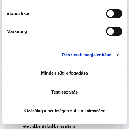
környezeti vegyszerek, amelyek
befolyásolják a szervezetben található
Statisztikai
hormonok működését. Az ED-k
összefüggésbe hozhatók többek
között a meddőséggel, az
Marketing
endometriózissal, a cikluszavarokkal, a
korai pubertással, az elhízással, de
egyes daganatok, például az emlőrák
kialakulásával is.
Az emberek 95
Részletek megjelenítése
százalékánál kimutatható az ED-k
halmozódása, és meddőséggel küzdő
páciensek esetében rendszerint
Minden süti elfogadása
nagyobb mennyiségben.
Testreszabás
ED-kből sokféle létezik, gyakran megtalálhatók
műanyagtermékekben, konzervdobozok belső
felén, vagy éppen a fényes papírra nyomtatott
Kizárólag a szükséges sütik alkalmazása
blokkokon. Nem nehéz elképzelni, hogy ezekről
a felületekről milyen könnyen kerülnek bele az
ételünkbe, italunkba, ezáltal a