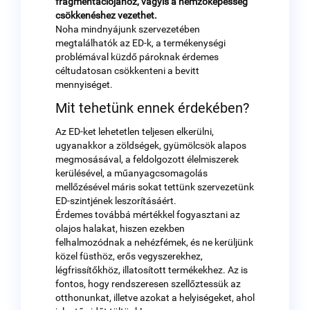
fragmentációjához, vagyis a nemzőképesség
csökkenéshez vezethet.
Noha mindnyájunk szervezetében
megtalálhatók az ED-k, a termékenységi
problémával küzdő pároknak érdemes
céltudatosan csökkenteni a bevitt
mennyiséget.
Mit tehetünk ennek érdekében?
Az ED-ket lehetetlen teljesen elkerülni,
ugyanakkor a zöldségek, gyümölcsök alapos
megmosásával, a feldolgozott élelmiszerek
kerülésével, a műanyagcsomagolás
mellőzésével máris sokat tettünk szervezetünk
ED-szintjének leszorításáért.
Érdemes továbbá mértékkel fogyasztani az
olajos halakat, hiszen ezekben
felhalmozódnak a nehézfémek, és ne kerüljünk
közel füsthöz, erős vegyszerekhez,
légfrissítőkhöz, illatosított termékekhez. Az is
fontos, hogy rendszeresen szellőztessük az
otthonunkat, illetve azokat a helyiségeket, ahol