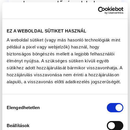
hogy megelőzéssel, helyes
életmóddal, bizonyos
dolgok elkerülésével mi
EZ A WEBOLDAL SÜTIKET HASZNÁL
magunk is mennyit
A weboldal sütiket (vagy más hasonló technológiák mint
tehetünk a zökkenőmentes
például a pixel vagy webjelzők) használ, hogy
családtervezés érdekében.
biztonságos böngészés mellett a legjobb felhasználói
élményt nyújtsa. A szükséges sütiken kívüli egyéb
sütikhez adott hozzájárulását bármikor visszavonhatja. A
Veszély a hétköznapokban
hozzájárulás visszavonása nem érinti a hozzájáruláson
alapuló, a visszavonás előtti adatkezelés jogszerűségét.
Betegség, drogok, koffein, dohányzás, nem
nehéz elképzelni, hogy károsan hatnak a női és
férfi termékenységre. Arra azonban már
kevesebben gondolnak, hogy
megszokott
Hozzájárulás
hétköznapjaink során hányszor kerülünk
Elengedhetetlen
kiválasztása
kapcsolatba olyan vegyi anyagokkal, amelyek
ugyancsak csökkentik a termékenységet.
Beállítások
Az endokrin diszruptorok (ED) olyan