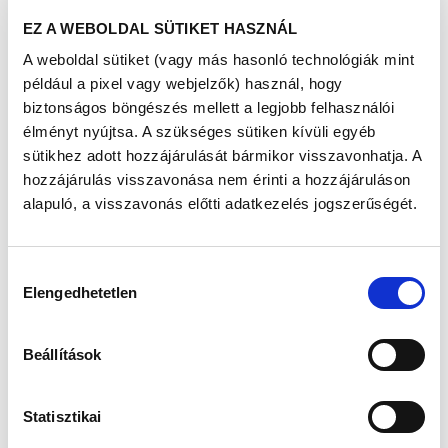
GONDOLNÁNK - 5.
EZ A WEBOLDAL SÜTIKET HASZNÁL
A weboldal sütiket (vagy más hasonló technológiák mint
RÉSZ
például a pixel vagy webjelzők) használ, hogy
biztonságos böngészés mellett a legjobb felhasználói
Megjelent: 2022. október 03
élményt nyújtsa. A szükséges sütiken kívüli egyéb
sütikhez adott hozzájárulását bármikor visszavonhatja. A
A nőket és férfiakat
hozzájárulás visszavonása nem érinti a hozzájáruláson
egyaránt érintő
alapuló, a visszavonás előtti adatkezelés jogszerűségét.
terméketlenség hátterében
számos egészségügyi
Hozzájárulás
Elengedhetetlen
kiválasztása
probléma állhat, melynek
kivizsgálására ma már
Beállítások
korszerű módszerek állnak
rendelkezésre. Ám arra
Statisztikai
talán kevesen gondolnak,