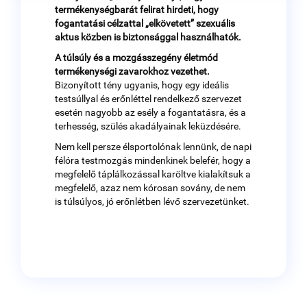
termékenységbarát felirat hirdeti, hogy
fogantatási célzattal „elkövetett” szexuális
aktus közben is biztonsággal használhatók.
A túlsúly és a mozgásszegény életmód
termékenységi zavarokhoz vezethet.
Bizonyított tény ugyanis, hogy egy ideális
testsúllyal és erőnléttel rendelkező szervezet
esetén nagyobb az esély a fogantatásra, és a
terhesség, szülés akadályainak leküzdésére.
Nem kell persze élsportolónak lennünk, de napi
félóra testmozgás mindenkinek belefér, hogy a
megfelelő táplálkozással karöltve kialakítsuk a
megfelelő, azaz nem kórosan sovány, de nem
is túlsúlyos, jó erőnlétben lévő szervezetünket.