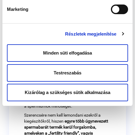
hogy megelőzéssel, helyes
Marketing
életmóddal, bizonyos
dolgok elkerülésével mi
Részletek megjelenítése
magunk is mennyit
tehetünk a zökkenőmentes
Minden süti elfogadása
családtervezés érdekében.
Kényes kérdések is felmerülnek
Testreszabás
Napjainkban elterjedt a különféle síkosítók
használata az együttlétek élményének
Kizárólag a szükséges sütik alkalmazása
fokozására, ám azzal sokan nincsenek
tisztában, hogy ezek a kiegészítők ronthatják
a spermiumok minőségét.
Szerencsére nem kell lemondani ezekről a
kiegészítőkről, hiszen
egyre több úgynevezett
spermabarát termék kerül forgalomba,
amelyeken a „fertility friendly”, vagyis