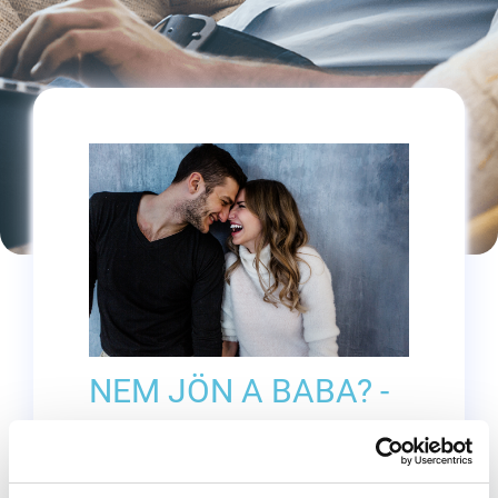
NEM JÖN A BABA? -
OKOK, AMIKRE
TALÁN NEM IS