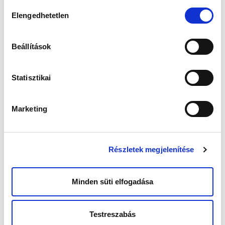
Hozzájárulás
voltak komoly hullámvölgyek a hitemben, hogy
Elengedhetetlen
lesz-e nekem is gyermekem, mégis úgy
kiválasztása
tekintettem az egészre, mint egy megoldandó
feladat. Asszisztált reprodukció, ennyi.
Beállítások
A mi gyermekvállalásunkhoz
kell egy kis asszisztencia.
Ápolónő vagyok, sokszor
Statisztikai
asszisztáltam, hát most
nekem fognak.
Marketing
A klinikákon több ismerősömmel is
összefutottam, akikről addig nem tudtam,
hogy ugyanabban a cipőben járunk. A cinkos
Részletek megjelenítése
összemosolygások, az egymást bíztató
üzenetváltások vagy beszélgetések nagyon
hamar ráébresztettek, hogy nem vagyok
Minden süti elfogadása
egyedül. Ha érzed, hogy nem vagy egyedi eset,
akkor nem az adott diagnózisra koncentrálsz,
hanem arra, hogy a zárójelentéseden
terhesség létrejötte és élő egészséges magzat
Testreszabás
szerepeljen.