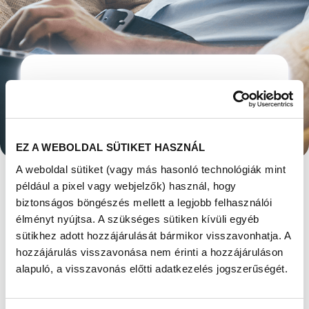
FONTOS TUDNOTOK
RÓLA: A MEDDŐSÉG
EZ A WEBOLDAL SÜTIKET HASZNÁL
ÁLLAPOT, NEM EGY
A weboldal sütiket (vagy más hasonló technológiák mint
például a pixel vagy webjelzők) használ, hogy
VÉGLEGES
biztonságos böngészés mellett a legjobb felhasználói
élményt nyújtsa. A szükséges sütiken kívüli egyéb
DIAGNÓZIS
sütikhez adott hozzájárulását bármikor visszavonhatja. A
hozzájárulás visszavonása nem érinti a hozzájáruláson
Megjelent: 2023. február 09
alapuló, a visszavonás előtti adatkezelés jogszerűségét.
Meddőség. Én ezt a rideg kifejezést azt
hiszem, sosem éreztem magaménak. Bár