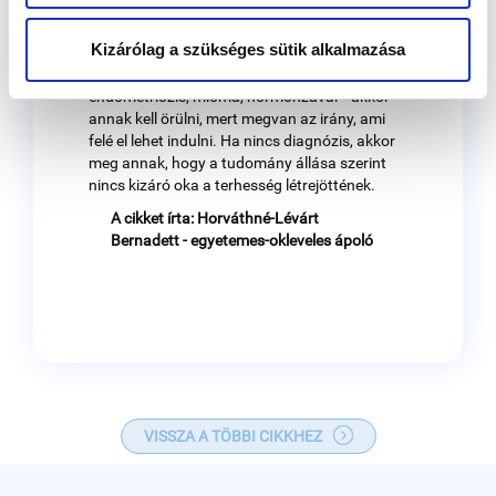
Mindig mindenben lehet kapaszkodót találni.
Kizárólag a szükséges sütik alkalmazása
Ha van diagnózis, hogy miért nem akar
sikerülni - például elzáródott petevezeték,
endometriózis, mióma, hormonzavar - akkor
annak kell örülni, mert megvan az irány, ami
felé el lehet indulni. Ha nincs diagnózis, akkor
meg annak, hogy a tudomány állása szerint
nincs kizáró oka a terhesség létrejöttének.
A cikket írta:
Horváthné-Lévárt
Bernadett - egyetemes-okleveles ápoló
VISSZA A TÖBBI CIKKHEZ