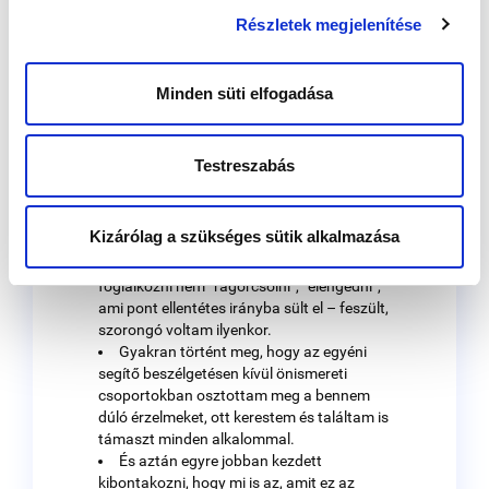
amit nekünk ez az élethelyzet ad. A sok
Részletek megjelenítése
keserűség mellett mi lehet az, ami
számunkra itt, most személyes jelentéssel
bír.
Sőt még az is lehet, hogy ezek mind
Minden süti elfogadása
megvannak bennünk, és felváltva
jelentkeznek. Így voltam ezzel én is. Volt
olyan, hogy nagyon kedves barátaimmal
Testreszabás
szakítottam meg a kapcsolatot, mert
éreztem, nem tudok társuk lenni a babavárás
örömében.
Kizárólag a szükséges sütik alkalmazása
Olyan is volt, hogy próbáltam iszonyú
erőfeszítések árán az egésszel nem
foglalkozni nem “rágörcsölni”, “elengedni”,
ami pont ellentétes irányba sült el – feszült,
szorongó voltam ilyenkor.
Gyakran történt meg, hogy az egyéni
segítő beszélgetésen kívül önismereti
csoportokban osztottam meg a bennem
dúló érzelmeket, ott kerestem és találtam is
támaszt minden alkalommal.
És aztán egyre jobban kezdett
kibontakozni, hogy mi is az, amit ez az