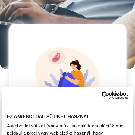
HOGYAN
NÉZHETÜNK
EZ A WEBOLDAL SÜTIKET HASZNÁL
A weboldal sütiket (vagy más hasonló technológiák mint
SZEMBE AZZAL A
például a pixel vagy webjelzők) használ, hogy