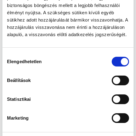
SZOMORÚ
biztonságos böngészés mellett a legjobb felhasználói
élményt nyújtsa. A szükséges sütiken kívüli egyéb
HELYZETTEL, HOGY
sütikhez adott hozzájárulását bármikor visszavonhatja. A
hozzájárulás visszavonása nem érinti a hozzájáruláson
NEM JÖN A BABA?
alapuló, a visszavonás előtti adatkezelés jogszerűségét.
Megjelent: 2023. január 23
Hozzájárulás
Több megküzdési stratégia közül
Elengedhetetlen
kiválasztása
választhatunk, miközben babára vágyunk.
Lehet, hogy elkerülünk minden olyan
Beállítások
kapcsolatot és találkozást, amely gyermeket
váró ismerőseinkkel történne.
Az is lehet, hogy támaszt keresünk, és
Statisztikai
megosztjuk az érzéseinket másokkal, hogy
könnyebb legyen.
Elképzelhető, hogy nem beszélünk róla,
Marketing
úgy teszünk, mintha nem lenne probléma, és
várunk a csodára.
És lehet úgy is, hogy megkeressük mi az,