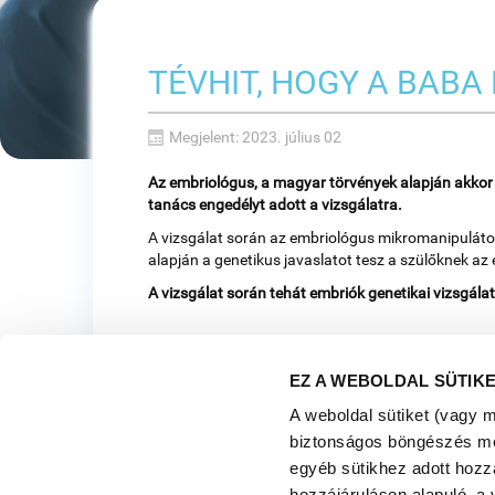
TÉVHIT, HOGY A BABA
Megjelent: 2023. július 02
Az embriológus, a magyar törvények alapján akkor 
tanács engedélyt adott a vizsgálatra.
A vizsgálat során az embriológus mikromanipulátor
alapján a genetikus javaslatot tesz a szülőknek az 
A vizsgálat során tehát embriók genetikai vizsgála
EZ A WEBOLDAL SÜTIK
A weboldal sütiket (vagy 
biztonságos böngészés mell
egyéb sütikhez adott hozz
hozzájáruláson alapuló, a 