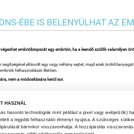
 DNS-ÉBE IS BELENYÚLHAT AZ E
végezhet embrióbiopszát egy embrión, ha a leendő szülők valamilyen örö
 segítségével eltávolít egy vagy néhány sejtet, majd ezek örökítőanyagá
embriók felhasználását illetően.
tára, nem a módosítására kerül sor.
ET HASZNÁL
más hasonló technológiák mint például a pixel vagy webjelzők) h
ett a legjobb felhasználói élményt nyújtsa. A szükséges sütiken
ájárulását bármikor visszavonhatja. A hozzájárulás visszavonása
visszavonás előtti adatkezelés jogszerűségét.