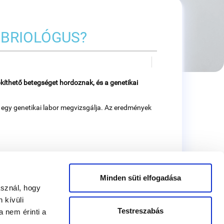
MBRIOLÓGUS?
kíthető betegséget hordoznak, és a genetikai
t egy genetikai labor megvizsgálja. Az eredmények
Minden süti elfogadása
asznál, hogy
 kívüli
Testreszabás
 nem érinti a