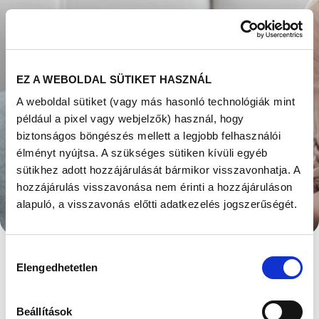
EZ A WEBOLDAL SÜTIKET HASZNÁL
A weboldal sütiket (vagy más hasonló technológiák mint
például a pixel vagy webjelzők) használ, hogy
biztonságos böngészés mellett a legjobb felhasználói
élményt nyújtsa. A szükséges sütiken kívüli egyéb
sütikhez adott hozzájárulását bármikor visszavonhatja. A
MI ALAPJÁN DÖNTI
hozzájárulás visszavonása nem érinti a hozzájáruláson
alapuló, a visszavonás előtti adatkezelés jogszerűségét.
EL AZ
EMBRIOLÓGUS,
Hozzájárulás
Elengedhetetlen
HOGY AZ EMBRIÓ
kiválasztása
ÉLETKÉPES-E?
Beállítások