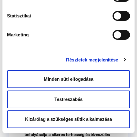
Megjelent: 2023. július 07
Statisztikai
Az embriológusok hivatalosan elfogadott
szakmai ajánlások alapján értékelik az
embriók fejlődését, ezek az irányelvek
Marketing
egyértelműen meghatározzák a normális
embriófejlődés paramétereit.
A beültetés előtt álló embriók vizsgálatakor az
Részletek megjelenítése
embriológus figyeli a sejtosztódás menetét és
ütemét, a morfológiai változásokat.
A gyűjtött adatok alapján dől el, hogy melyik
Minden süti elfogadása
embrió javasolt visszaültetésre vagy
fagyasztásra. Bizonyos szintű eltérések jelzik,
hogy az embrió életképtelen, ilyen például,
Testreszabás
amikor az osztódás megáll.
A beültetésre alkalmas, életképes embriók
visszaültetése sem garantálja sajnos az
Kizárólag a szükséges sütik alkalmazása
embriók beágyazódását, vagy a tartós
terhességet, hiszen számos paraméter
befolyásolja a sikeres terhesség és élveszülés