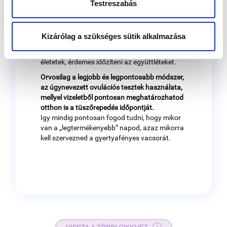
Testreszabás
minőséget, ezáltal kisebb a várandósság
esélye. Pont az ellenkezője történik, ezért ha
gyermeket szeretnétek akkor minden nap
Kizárólag a szükséges sütik alkalmazása
legyetek együtt, de legalább kétnaponta.
Persze ha ennyire nem szuper a szexuális
életetek, érdemes időzíteni az együttléteket.
Orvosilag a legjobb és legpontosabb módszer,
az úgynevezett ovulációs tesztek használata,
mellyel vizeletből pontosan meghatározhatod
otthon is a tüszőrepedés időpontját.
Igy mindig pontosan fogod tudni, hogy mikor
van a „legtermékenyebb” napod, azaz mikorra
kell szervezned a gyertyafényes vacsorát.