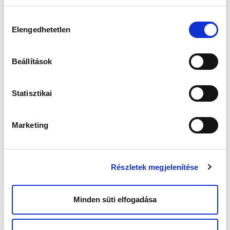
Megjelent: 2023. július 05
Hozzájárulás
Elengedhetetlen
kiválasztása
A szex megfelelő időzítése nagyon fontos,
hogy a hímivarsejtek és a petesejt találkozni
tudjanak, hogy létrejöhessen az embrió. Az
Beállítások
adott hónapban, ez lesz a te legtermékenyebb
időszakod, és ez nem több, mint 5 nap.
A spermiumok tehát átlagosan 3-5 napon át
Statisztikai
tudnak életben maradni a női testben, a
petesejtnek meg maximum 12 órája van arra,
hogy megtermékenyüljön.
Marketing
A vizsgálatok azt mutatják, hogy ahol a párok
a tüszőrepedés időszakában minden nap
együtt vannak, és nem tartalékolják a
Részletek megjelenítése
spermiumot a „megfelelő” napra, sokkal
nagyobb számban sikeresek várandósság
szempontjából, mint akik csak egyszer vagy
Minden süti elfogadása
kétszer próbálkoznak.
Tévhit tehát, hogy a mindennapos szex
lecsökkenti a hímivarsejtek számát, és rontja a