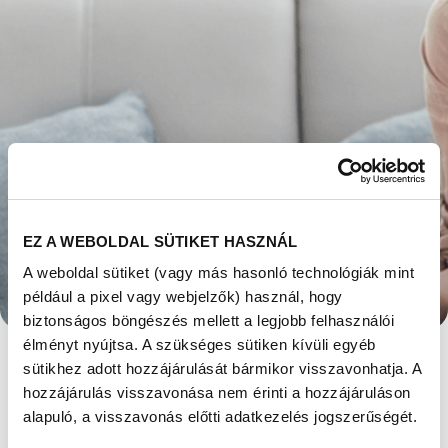
EZ A WEBOLDAL SÜTIKET HASZNÁL
HA 28 NAPOS A
A weboldal sütiket (vagy más hasonló technológiák mint
CIKLUSOM ÉS
például a pixel vagy webjelzők) használ, hogy
biztonságos böngészés mellett a legjobb felhasználói
PONTOS – MIKOR
élményt nyújtsa. A szükséges sütiken kívüli egyéb
sütikhez adott hozzájárulását bármikor visszavonhatja. A
VAGYOK A
hozzájárulás visszavonása nem érinti a hozzájáruláson
alapuló, a visszavonás előtti adatkezelés jogszerűségét.
LEGTERMÉKENYEBB?