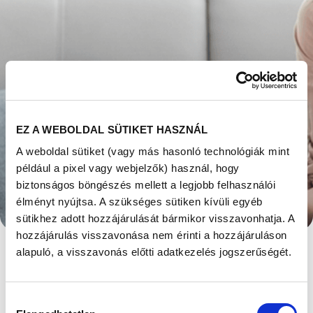
EZ A WEBOLDAL SÜTIKET HASZNÁL
A weboldal sütiket (vagy más hasonló technológiák mint
például a pixel vagy webjelzők) használ, hogy
MI AZ IDEÁLIS
biztonságos böngészés mellett a legjobb felhasználói
élményt nyújtsa. A szükséges sütiken kívüli egyéb
PETESEJTSZÁM
sütikhez adott hozzájárulását bármikor visszavonhatja. A
LOMBIK
hozzájárulás visszavonása nem érinti a hozzájáruláson
alapuló, a visszavonás előtti adatkezelés jogszerűségét.
ELJÁRÁSBAN?
Hozzájárulás
Megjelent: 2021. november 12