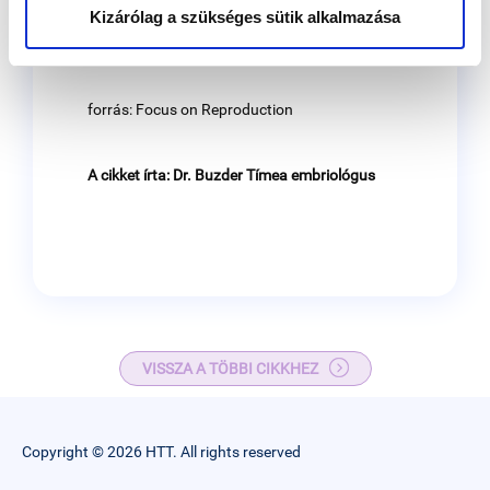
Kizárólag a szükséges sütik alkalmazása
aránya, mind a termékenyülés és
embriófejlődés nehezített.
forrás: Focus on Reproduction
A cikket írta: Dr. Buzder Tímea embriológus
VISSZA A TÖBBI CIKKHEZ
Copyright © 2026 HTT. All rights reserved