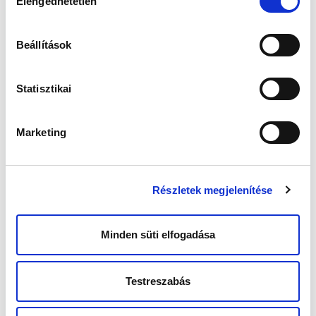
Elengedhetetlen
kiválasztása
Lombik eljárás során arra törekszünk, hogy
hormonkezeléssel több petesejt keletkezzen,
Beállítások
mert a sejtszám növelésével a
megtermékenyült petesejtek száma és a
beültetésre alkalmas embriók száma is
Statisztikai
növelhető. Egy darabig.
Ha friss beültetésre, úgynevezett
Marketing
„embriótraszferre” törekszünk, akkor az ebből
létrejövő születések száma arányosan nő a
megtermékenyült petesejtek számával, addig,
amíg ez a szám eléri a 20 petesejtet. 20 és 25
petesejtszám között a várandósság esélye
Részletek megjelenítése
nem változik - ez az úgynevezett „plató-fázis” -,
azonban 25 feletti petesejtszám felett a
sikerarány csökken.
Minden süti elfogadása
Ez alapján elmondható, hogy a policisztás
ovárium szindrómában (PCOS) szenvedő
Testreszabás
pácienseknél a stimuláció során keletkezett
petesejtek magas száma a minőséget
ronthatja. Ezáltal mind az érett petesejtek