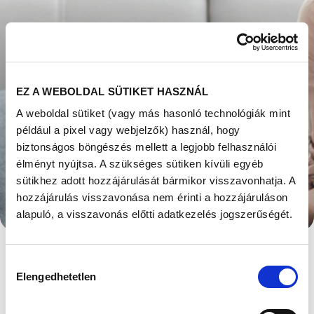
EZ A WEBOLDAL SÜTIKET HASZNÁL
A weboldal sütiket (vagy más hasonló technológiák mint
például a pixel vagy webjelzők) használ, hogy
biztonságos böngészés mellett a legjobb felhasználói
élményt nyújtsa. A szükséges sütiken kívüli egyéb
MIRE
sütikhez adott hozzájárulását bármikor visszavonhatja. A
hozzájárulás visszavonása nem érinti a hozzájáruláson
GONDOLHATOK, HA
alapuló, a visszavonás előtti adatkezelés jogszerűségét.
RETTENETESEN FÁJ
Hozzájárulás
A MENZESZ?
Elengedhetetlen
kiválasztása
Megjelent: 2021. november 12