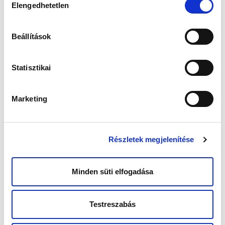
termékeny korú nők körében ez legalább
Elengedhetetlen
kiválasztása
kétszer olyan gyakori. Nagyon nehéz az
endometriózis megállapítása, ezért az, hogy
valaki nincs diagnosztizálva, még nem jelenti
Beállítások
azt, hogy nincs is endometriózisa.
Genetikai hajlam
Statisztikai
Az endometriózis családi halmozódást mutat.
Akinek az édesanyja vagy a testvére
endometriózisban szenved, annál hatszor
Marketing
nagyobb eséllyel alakul ki endometriózis.
Keveset tudunk az endometriózis, a genetika
és a környezet kapcsolatáról, a rizikófaktorok
legalább felében közrejátszik a genetika.
Részletek megjelenítése
Jelenleg nincs olyan genetikai teszt, amivel az
endometriózis előre kimutatható.
Minden süti elfogadása
Tünetek:
Az endometriózis alapvetően meddőséget és
fájdalmat okozhat.
Testreszabás