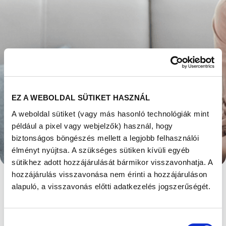
EZ A WEBOLDAL SÜTIKET HASZNÁL
A weboldal sütiket (vagy más hasonló technológiák mint
például a pixel vagy webjelzők) használ, hogy
MENNYIRE GYAKORI
biztonságos böngészés mellett a legjobb felhasználói
AZ ENDOMETRIÓZIS,
élményt nyújtsa. A szükséges sütiken kívüli egyéb
sütikhez adott hozzájárulását bármikor visszavonhatja. A
ÉS ÖRÖKÖLHETŐ-E?
hozzájárulás visszavonása nem érinti a hozzájáruláson
alapuló, a visszavonás előtti adatkezelés jogszerűségét.
Megjelent: 2021. november 12
Tízből egy nőt érint az endometriózis, de a
Hozzájárulás