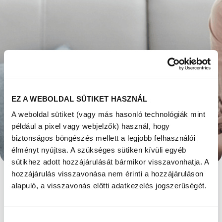
EZ A WEBOLDAL SÜTIKET HASZNÁL
A weboldal sütiket (vagy más hasonló technológiák mint
HOGYAN ÉS HOL FÁJ
például a pixel vagy webjelzők) használ, hogy
biztonságos böngészés mellett a legjobb felhasználói
AZ
élményt nyújtsa. A szükséges sütiken kívüli egyéb
sütikhez adott hozzájárulását bármikor visszavonhatja. A
ENDOMETRIÓZIS?
hozzájárulás visszavonása nem érinti a hozzájáruláson
alapuló, a visszavonás előtti adatkezelés jogszerűségét.
Megjelent: 2021. november 12
A fájdalom jelentkezhet a menzesz előtt vagy
Hozzájárulás