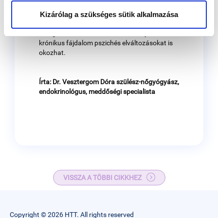
krónikus fájdalom alakulhat ki belőle: ezáltal
az életminőség nagy mértékben romlik, a
Kizárólag a szükséges sütik alkalmazása
mindennapi munka megerőltető lehet, a
betegek kimerülnek, és később a folyamatos
krónikus fájdalom pszichés elváltozásokat is
okozhat.
Írta: Dr. Vesztergom Dóra
szülész-nőgyógyász,
endokrinológus, meddőségi specialista
VISSZA A TÖBBI CIKKHEZ
Copyright © 2026 HTT. All rights reserved