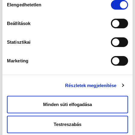
az alatt. Fájdalmas lehet a szexuális együttlét
Elengedhetetlen
kiválasztása
is, amennyiben az endometriózis a hüvely falát
vagy a méhet tartó szalagokat érinti.
A belet érintő endometriózis gyanúját a
Beállítások
következő panaszok keltik fel, amennyiben a
vérzés alatt vagy a ciklus közepén
jelentkeznek:
Statisztikai
székeléssel kapcsolatos fájdalom,
véres széklet,
Marketing
jelentősen elvékonyodott széklet,
váltakozó székrekedés és hasmenés.
Amennyiben a húgyhólyag is érintett, jellemző
Részletek megjelenítése
lehet a fájdalmas, véres vizeletürítés a
menzeszek alatt. A gyakori vesetáji fájdalom
pedig a húgyvezeték érintettsége miatt
Minden süti elfogadása
alakulhat ki.
Az endometriózisból eredő fájdalom jellege
Testreszabás
általában ciklikus, menzesz alatt jelentkezik, de
idővel sajnos a fájdalom állandósulhat, és