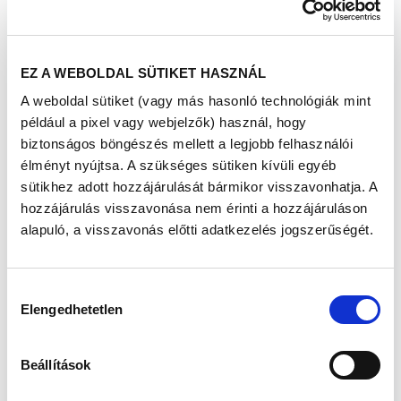
bennem a saját élményemmel kapcsolatban.
De ezek a gondolatok szinte mindennaposak,
amikor a most 8 éves kislányomra nézek.
Eszembe jut az út - a néhol rögös út -, ahogyan
EZ A WEBOLDAL SÜTIKET HASZNÁL
Ő megérkezett hozzánk.
A weboldal sütiket (vagy más hasonló technológiák mint
Én 27, férjem 28 éves volt, amikor
összeházasodtunk, és azonnal nyitottunk a
például a pixel vagy webjelzők) használ, hogy
gyermekvállalásra. Mivel fiatalok voltunk, a
biztonságos böngészés mellett a legjobb felhasználói
munkánk és az egzisztencia teremtés lekötött
élményt nyújtsa. A szükséges sütiken kívüli egyéb
minket, szinte észre sem vettük, hogy elrepült
sütikhez adott hozzájárulását bármikor visszavonhatja. A
4 sikertelen év.
hozzájárulás visszavonása nem érinti a hozzájáruláson
Egyszer csak azt vettem észre, hogy már nem
őszinte a mosolyom, amikor egy-egy baráti
alapuló, a visszavonás előtti adatkezelés jogszerűségét.
összejövetelen elérkeztünk az újabb
„koccintsunk az érkező babára” pillanathoz -
volt, aki már a 3. gyermekét várta, és nálunk
Hozzájárulás
még semmi.
Elengedhetetlen
kiválasztása
Nem tudtam már
bekapcsolódni a baráti
Beállítások
beszélgetésekbe, egyre
ijesztőbb volt a távolság a