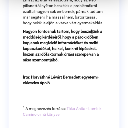
pillanattól nyíltan beszélek a problémákról -
ezáltal nagyon sok embernek, párnak tudtam
már segíteni, ha mással nem, bátorítással,
hogy nekik is eljön a várva várt gyermekáldás.
Nagyon fontosnak tartom, hogy beszéljünk a
meddőség kérdéséről, hogy a párok időben
kapjanak megfelelő információkat és mellé
kapaszkodókat, ha kell, konkrét lépéseket,
hiszen az időfaktornak óriási szerepe van a
siker szempontjából.
Írta: Horváthné Lévárt Bernadett egyetemi-
okleveles ápoló
1
A megnevezés forrása:
Tóka Anita - Lombik
Camino című könyve