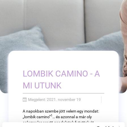
LOMBIK CAMINO - A
MI UTUNK
Megjelent: 2021. november 19
A napokban szembe jött velem egy mondat:
1
„lombik camino”
… és azonnal a már oly
sokszor lepergett gondolatok futottak át