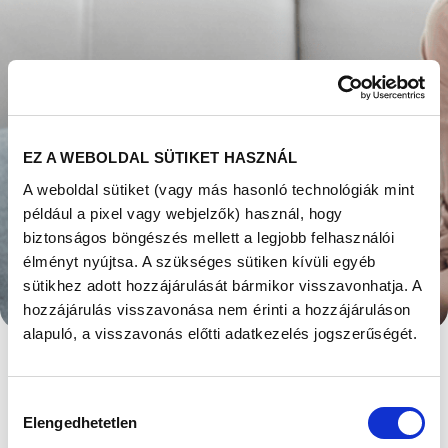
EZ A WEBOLDAL SÜTIKET HASZNÁL
A weboldal sütiket (vagy más hasonló technológiák mint
például a pixel vagy webjelzők) használ, hogy
biztonságos böngészés mellett a legjobb felhasználói
MIT (T)EGYEK, HA
élményt nyújtsa. A szükséges sütiken kívüli egyéb
sütikhez adott hozzájárulását bármikor visszavonhatja. A
BABÁT SZERETNÉK?
hozzájárulás visszavonása nem érinti a hozzájáruláson
alapuló, a visszavonás előtti adatkezelés jogszerűségét.
A DIETETIKUS
VÁLASZOL
Hozzájárulás
Elengedhetetlen
kiválasztása
Megjelent: 2022. március 06