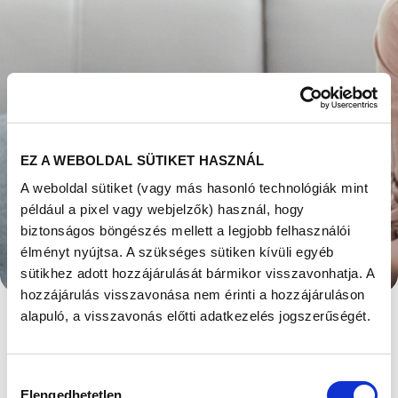
EZ A WEBOLDAL SÜTIKET HASZNÁL
A weboldal sütiket (vagy más hasonló technológiák mint
például a pixel vagy webjelzők) használ, hogy
BEFOLYÁSOLHATJA
biztonságos böngészés mellett a legjobb felhasználói
élményt nyújtsa. A szükséges sütiken kívüli egyéb
AZ
sütikhez adott hozzájárulását bármikor visszavonhatja. A
hozzájárulás visszavonása nem érinti a hozzájáruláson
ALKOHOLFOGYASZTÁS
alapuló, a visszavonás előtti adatkezelés jogszerűségét.
A BABATERVEZÉST?
Hozzájárulás
Megjelent: 2022. április 08
Elengedhetetlen