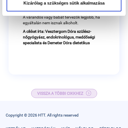
születendő gyermek egészségére káros
Kizárólag a szükséges sütik alkalmazása
hatással van.
A várandós vagy babát tervezők legjobb, ha
egyáltalán nem isznak alkoholt.
A cikket írta: Vesztergom Dóra szülész-
nőgyógyász, endokrinológus, meddőségi
specialista és Demeter Dóra dietetikus
VISSZA A TÖBBI CIKKHEZ
Copyright © 2026 HTT. All rights reserved