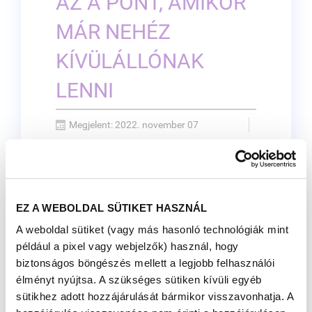
AZ A PONT, AMIKOR
MÁR NEHÉZ
KÍVÜLÁLLÓNAK
LENNI
Megjelent: 2022. november 07
Összeházasodtunk. Ekkor 27 éves voltam.
Nagy volt a baráti társaságunk és a családunk
is. Nyaranta 3-4 esküvőre voltunk hivatalosak.
Álltunk a sorban, hogy majd lassan már mi
EZ A WEBOLDAL SÜTIKET HASZNÁL
jövünk.
A weboldal sütiket (vagy más hasonló technológiák mint
Családi események… újabb esküvők…
például a pixel vagy webjelzők) használ, hogy
születésnapok… karácsonyok…
biztonságos böngészés mellett a legjobb felhasználói
Újabb és újabb gratuláció, de nem
nekünk - mi csak mindig másoknak
élményt nyújtsa. A szükséges sütiken kívüli egyéb
gratuláltunk és más örömének
sütikhez adott hozzájárulását bármikor visszavonhatja. A
örültünk.