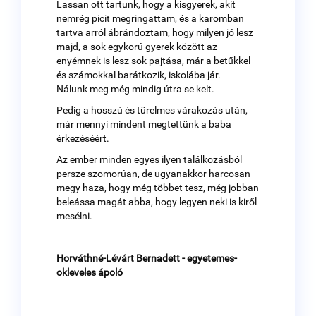
Lassan ott tartunk, hogy a kisgyerek, akit
nemrég picit megringattam, és a karomban
tartva arról ábrándoztam, hogy milyen jó lesz
majd, a sok egykorú gyerek között az
enyémnek is lesz sok pajtása, már a betűkkel
és számokkal barátkozik, iskolába jár.
Nálunk meg még mindig útra se kelt.
Pedig a hosszú és türelmes várakozás után,
már mennyi mindent megtettünk a baba
érkezéséért.
Az ember minden egyes ilyen találkozásból
persze szomorúan, de ugyanakkor harcosan
megy haza, hogy még többet tesz, még jobban
beleássa magát abba, hogy legyen neki is kiről
mesélni.
Horváthné-Lévárt Bernadett - egyetemes-
okleveles ápoló