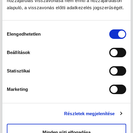
hozzájárulás visszavonása nem érinti a hozzájáruláson
alapuló, a visszavonás előtti adatkezelés jogszerűségét.
Egyszer csak azon kaptuk magunkat, hogy
már mindenki a belső sávban halad, mi pedig
még a külsőben araszolunk…
Hozzájárulás
Bár először még csak haladtunk és hittük,
Elengedhetetlen
kiválasztása
hogy ha tartjuk a sebességet, abból nem lehet
baj. De az idő nem tartotta a korlátokat és
csak rohant. Száguldott… Legalábbis mi nők,
Beállítások
akik ebben benne vagyunk vagy voltunk, azt
érezzük, hogy a biológiai óránk ketyegése
elnyom minden zajt.
Statisztikai
A többiek lassan túl az első nehézségeken,
amiket nem értesz. Mi nehéz a babázásban -
Marketing
nekem ne panaszkodjon, hogy álmos… hogy
jön a foga… hogy nincs magára ideje… mit meg
nem adnék, hogy egy szál melegítőben teljen a
napom, és babaillat terjengjen mindenütt.
Részletek megjelenítése
De nekem továbbra is a legfőbb problémáimat
a munkahelyiek tették ki - pedig de szerettem
volna már mást.
Minden süti elfogadása