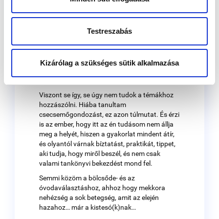
Aztán már azt vettem észre, hogy
állunk egy körben valami
Testreszabás
összejövetelen, és társaságról
társaságra kullogok a pohár italommal
- sajnálom magam, mert én nem azért
nem iszom alkoholt, mert épp
Kizárólag a szükséges sütik alkalmazása
szoptatok, hanem mert sofőrködök.
Viszont se így, se úgy nem tudok a témákhoz
hozzászólni. Hiába tanultam
csecsemőgondozást, ez azon túlmutat. És érzi
is az ember, hogy itt az én tudásom nem állja
meg a helyét, hiszen a gyakorlat mindent átír,
és olyantól várnak bíztatást, praktikát, tippet,
aki tudja, hogy miről beszél, és nem csak
valami tankönyvi bekezdést mond fel.
Semmi közöm a bölcsőde- és az
óvodaválasztáshoz, ahhoz hogy mekkora
nehézség a sok betegség, amit az elején
hazahoz… már a kistesó(k)nak…