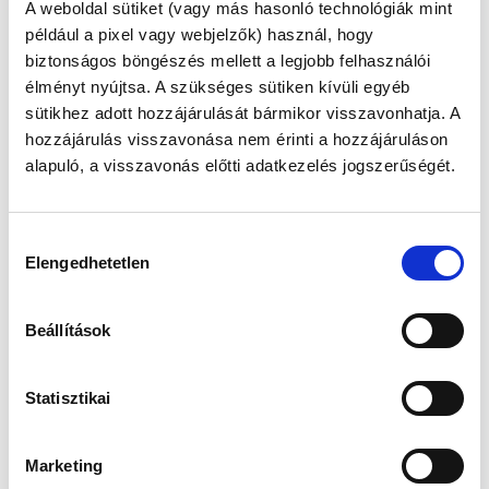
TUDATOSAN
A weboldal sütiket (vagy más hasonló technológiák mint
például a pixel vagy webjelzők) használ, hogy
TALÁLJUNK
biztonságos böngészés mellett a legjobb felhasználói
TÁMPONTOKAT,
élményt nyújtsa. A szükséges sütiken kívüli egyéb
sütikhez adott hozzájárulását bármikor visszavonhatja. A
SEGÍTSÉGET, HA
hozzájárulás visszavonása nem érinti a hozzájáruláson
alapuló, a visszavonás előtti adatkezelés jogszerűségét.
ELAKADUNK A
MEDDŐSÉGI
Hozzájárulás
Elengedhetetlen
kiválasztása
KEZELÉSI UTUNKON
Beállítások
Megjelent: 2023. február 09
Azt mondják, a gyermeknevelés egy igazi
Statisztikai
önismereti út. Bizton állíthatom, hogy már a
gyermekért való bármilyen időtartamú
küzdelem is az.
Marketing
Sokat segít, ha figyeljük és megismerjük