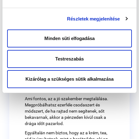
magunkat, az igényeinket nem nyomjuk el,
hanem reagálunk a belső hangra. Ha azt
súgja, nem vagy jó helyen, merj váltani. Ha
Részletek megjelenítése
elfáradtál, akkor merj pici szünetet tartani. Ne
a világ elvárásainak akarj megfelelni, hanem a
sajátjaidnak.
Minden süti elfogadása
Ha nem akarsz beszélni a
gyermekvállalási nehézségedről, akkor
ne megsértődj az esetlen és
Testreszabás
tolakodónak tűnő kérdéseken, hanem
mondd el, hogy mindenki idejében
értesül és megköszönöd, ha szurkolnak
Kizárólag a szükséges sütik alkalmazása
nektek.
Ami fontos, az a jó szakember megtalálása.
Megpróbálhatsz ezerféle csodaszert és
módszert, de ha rajtad nem segítenek, sőt
bekavarnak, akkor a pénzeden kívül csak a
drága időt pazarlod.
Egyáltalán nem biztos, hogy az a krém, tea,