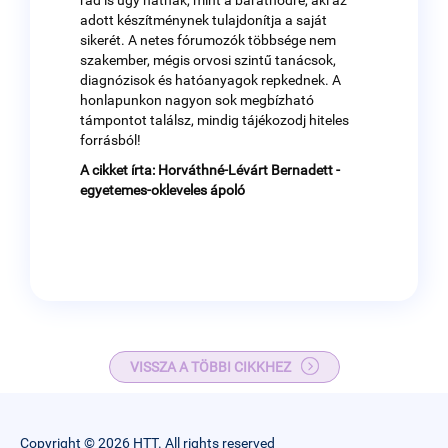
rád is úgy hatnak, mint a barátnődre, aki az
adott készítménynek tulajdonítja a saját
sikerét. A netes fórumozók többsége nem
szakember, mégis orvosi szintű tanácsok,
diagnózisok és hatóanyagok repkednek. A
honlapunkon nagyon sok megbízható
támpontot találsz, mindig tájékozodj hiteles
forrásból!
A cikket írta: Horváthné-Lévárt Bernadett -
egyetemes-okleveles ápoló
VISSZA A TÖBBI CIKKHEZ
Copyright © 2026 HTT. All rights reserved