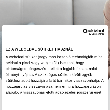
EZ A WEBOLDAL SÜTIKET HASZNÁL
A weboldal sütiket (vagy más hasonló technológiák mint
A MEDDŐSÉG CSAK
például a pixel vagy webjelzők) használ, hogy
biztonságos böngészés mellett a legjobb felhasználói
EGY ÁLLAPOT, NEM
élményt nyújtsa. A szükséges sütiken kívüli egyéb
sütikhez adott hozzájárulását bármikor visszavonhatja. A
VÉGLEGES
hozzájárulás visszavonása nem érinti a hozzájáruláson
alapuló, a visszavonás előtti adatkezelés jogszerűségét.
DIAGNÓZIS!
Megjelent: 2023. július 04
Hozzájárulás