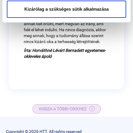
Ha van diagnózis, hogy miért nem akar
Kizárólag a szükséges sütik alkalmazása
sikerülni - például elzáródott petevezeték,
endometriózis, mióma, hormonzavar - akkor
annak kell örülni, mert megvan az irány, ami
felé el lehet indulni. Ha nincs diagnózis, akkor
meg annak, hogy a tudomány állása szerint
nincs kizáró oka a terhesség létrejöttének.
Írta: Horváthné Lévárt Bernadett egyetemes-
okleveles ápoló
VISSZA A TÖBBI CIKKHEZ
Copyright © 2026 HTT. All rights reserved