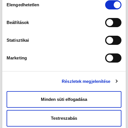
Elengedhetetlen
kiválasztása
Meddőség. Én ezt a rideg kifejezést azt
hiszem, sosem éreztem magaménak. Bár
voltak komoly hullámvölgyek a hitemben, hogy
Beállítások
lesz-e nekem is gyermekem, mégis úgy
tekintettem az egészre, mint egy megoldandó
feladat. Asszisztált reprodukció, ennyi.
Statisztikai
A mi gyermekvállalásunkhoz kell egy kis
asszisztencia. Ápolónő vagyok, sokszor
asszisztáltam, hát most nekem fognak. A
Marketing
klinikákon több ismerősömmel is
összefutottam, akikről addig nem tudtam,
hogy ugyanabban a cipőben járunk. A cinkos
összemosolygások, az egymást bíztató
Részletek megjelenítése
üzenetváltások vagy beszélgetések nagyon
hamar ráébresztettek, hogy
nem vagyok
egyedül.
Ha érzed, hogy nem vagy egyedi eset,
Minden süti elfogadása
akkor nem az adott diagnózisra koncentrálsz,
hanem arra, hogy a zárójelentéseden
terhesség létrejötte és élő egészséges magzat
Testreszabás
szerepeljen.
Mindig mindenben lehet kapaszkodót találni.