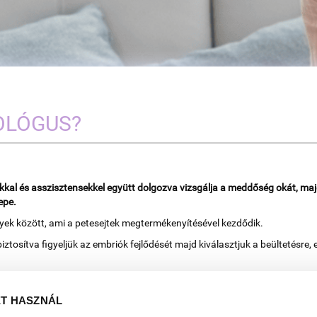
OLÓGUS?
al és asszisztensekkel együtt dolgozva vizsgálja a meddőség okát, maj
epe.
nyek között, ami a petesejtek megtermékenyítésével kezdődik.
ztosítva figyeljük az embriók fejlődését majd kiválasztjuk a beültetésre
ET HASZNÁL