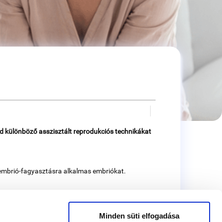
d különböző asszisztált reprodukciós technikákat
, embrió-fagyasztásra alkalmas embriókat.
Minden süti elfogadása