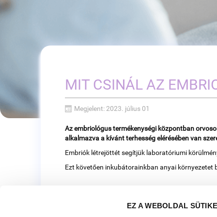
MIT CSINÁL AZ EMBRI
Megjelent: 2023. július 01
Az embriológus termékenységi központban orvosokk
alkalmazva a kívánt terhesség elérésében van szer
Embriók létrejöttét segítjük laboratóriumi körülmé
Ezt követően inkubátorainkban anyai környezetet bi
EZ A WEBOLDAL SÜTIK