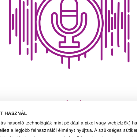
LETÖLTÉS
ET HASZNÁL
más hasonló technológiák mint például a pixel vagy webjelzők) h
ett a legjobb felhasználói élményt nyújtsa. A szükséges sütiken