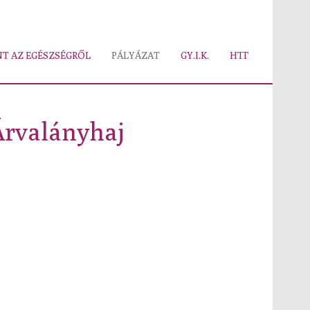
T AZ EGÉSZSÉGRŐL
PÁLYÁZAT
GY.I.K.
HTT
 Árvalányhaj