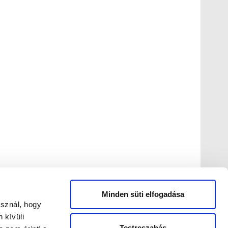
Minden süti elfogadása
asznál, hogy
 kívüli
Testreszabás