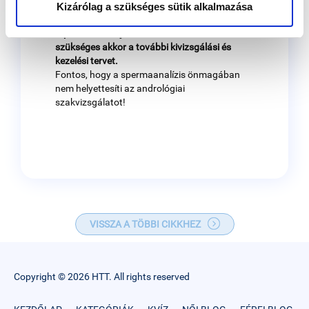
tartalmaznia kell a férfi nemzőképességének
Kizárólag a szükséges sütik alkalmazása
megítélését, azt hogy milyen asszisztált
reprodukciós eljárásra alkalmas, valamint ha
szükséges akkor a további kivizsgálási és
kezelési tervet.
Fontos, hogy a spermaanalízis önmagában
nem helyettesíti az andrológiai
szakvizsgálatot!
VISSZA A TÖBBI CIKKHEZ
Copyright © 2026 HTT. All rights reserved