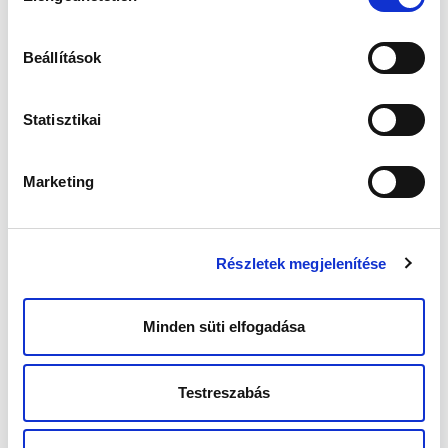
párhuzamosan zajlanak.
Az andrológiai kivizsgálás központi eleme a
WHO által előírt módon végzett
Beállítások
spermaanalízis, melynek során az ondóminta
makroszkópos elemzése ill. a spermiumok
mennyiségi és minőségi vizsgálata történik,
Statisztikai
kiértékeljük a hímivarsejtek mozgását és alaki
felépítését.
Szintén kötelező a kórelőzmény részletes
Marketing
felvétele, mely kiterjed az általános
egészségre, életmódra, káros szokásokra,
szexuális aktivitásra, ill. kötelezően
megtörténik a nemi szervek fizikális
Részletek megjelenítése
vizsgálata.
Amennyiben ezek alapján szükséges, további
laboratóriumi és különböző képalkotó
Minden süti elfogadása
vizsgálatok válhatnak szükségessé, melyek
segítségével vizsgálható az esetleges
nemzőképesség csökkenés hormonális,
Testreszabás
genetikai, fejlődéstani vagy például fertőzéses
eredete.
Egy korrekt andrológiai szakvéleménynek