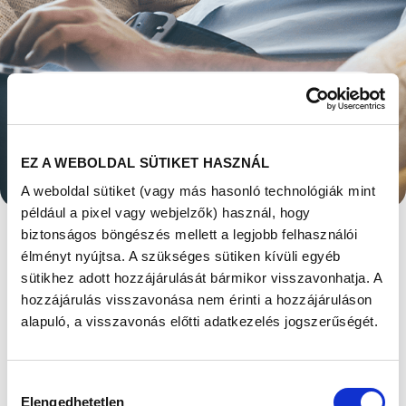
MIBŐL ÁLL AZ
EZ A WEBOLDAL SÜTIKET HASZNÁL
ANDROLÓGIAI
A weboldal sütiket (vagy más hasonló technológiák mint
például a pixel vagy webjelzők) használ, hogy
KIVIZSGÁLÁS?
biztonságos böngészés mellett a legjobb felhasználói
élményt nyújtsa. A szükséges sütiken kívüli egyéb
Megjelent: 2023. július 09
sütikhez adott hozzájárulását bármikor visszavonhatja. A
hozzájárulás visszavonása nem érinti a hozzájáruláson
Meddőséggel küzdő pároknál az esetek kb
felében a férfinál (vagy a férfinál is) igazolható
alapuló, a visszavonás előtti adatkezelés jogszerűségét.
valamilyen mértékű nemzőképesség
csökkenés. Ebből következően a férfiak
kivizsgálása ugyanolyan fontos mint a nőké és
Hozzájárulás
ideális esetben a két fél vizsgálatai
Elengedhetetlen
kiválasztása