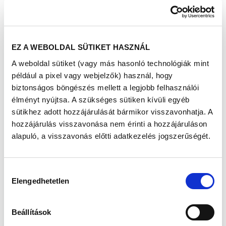
stb.) mellett a férfiak szexuális
teljesítőképességére és megtermékenyítő
képességére is jelentős negatív hatással bír.
Míg előbbi inkább a középkorú és idősebb
EZ A WEBOLDAL SÜTIKET HASZNÁL
férfiak életminőségét befolyásolja negatívan,
az utóbbi a fiatalokat érinti elsősorban –
A weboldal sütiket (vagy más hasonló technológiák mint
sokszor az általános egészségkárosodás első
például a pixel vagy webjelzők) használ, hogy
jeleként.
biztonságos böngészés mellett a legjobb felhasználói
Dohányzás és a merevedési zavar
élményt nyújtsa. A szükséges sütiken kívüli egyéb
Mivel elsődleges témánk a
sütikhez adott hozzájárulását bármikor visszavonhatja. A
megtermékenyítőképesség, a merevedési
hozzájárulás visszavonása nem érinti a hozzájáruláson
zavarral csak érintőlegesen foglalkozunk.
alapuló, a visszavonás előtti adatkezelés jogszerűségét.
A dohányzás okozta érfalkárosodások
következtében a hímvessző barlangos
testeinek fala elveszíti rugalmasságát, a
Hozzájárulás
vérellátást biztosító artériák keresztmetszete
Elengedhetetlen
kiválasztása
beszűkül, a vénás rendszer is elégtelenné válik,
ezért a hímvessző keringése alkalmatlanná
válik a kellő merevedés elérésére. A dohányzás
Beállítások
okozta egyéb károsodások (szív-és