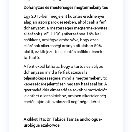
Dohányzás és mesterséges megtermékenyítés
Egy 2015-ben megjelent kutatás eredményei
alapján azon párok esetében, ahol csak a férfi
dohányzott, a mesterséges megtermékenyítési
eljárások (IVF ill. ICSI) sikeraránya 16%-kal
csökkent, ami figyelembe véve, hogy ezen
eljárások sikerességi aránya általában 50%
alatti, ez kifejezetten jelentős csökkenésnek
tartható.
A fentiekből látható, hogy a tartós és súlyos
dohányzás mind a férfiak szexuális
teljesítőképességére, mind a megtermékenyítő
képességére jelentősen negatív hatással bír. A
gyermekáldás elmaradása további motivációt
jelenthet a leszokáshoz, amiben sikertelenség
esetén ajánlott szakszerű segítséget kérni.
A cikket írta: Dr. Takács Tamás andrológus-
urológus szakorvos