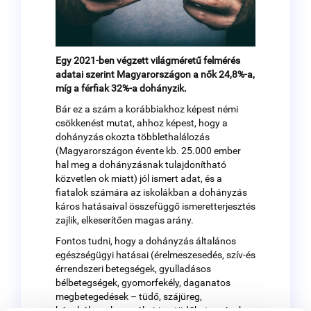
Egy 2021-ben végzett világméretű felmérés
adatai szerint Magyarországon a nők 24,8%-a,
míg a férfiak 32%-a dohányzik.
Bár ez a szám a korábbiakhoz képest némi
csökkenést mutat, ahhoz képest, hogy a
dohányzás okozta többlethalálozás
(Magyarországon évente kb. 25.000 ember
hal meg a dohányzásnak tulajdonítható
közvetlen ok miatt) jól ismert adat, és a
fiatalok számára az iskolákban a dohányzás
káros hatásaival összefüggő ismeretterjesztés
zajlik, elkeserítően magas arány.
Fontos tudni, hogy a dohányzás általános
egészségügyi hatásai (érelmeszesedés, szív-és
érrendszeri betegségek, gyulladásos
bélbetegségek, gyomorfekély, daganatos
megbetegedések – tüdő, szájüreg,
húgyhólyag, hasnyálmirigy, tüdőbetegségek