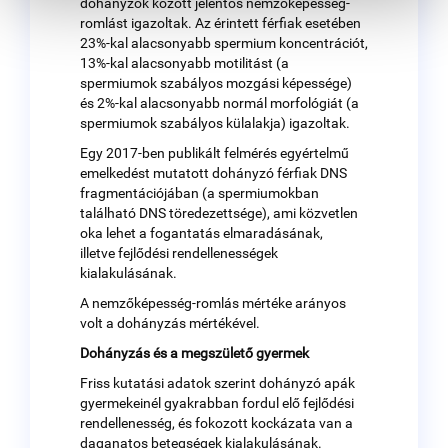
dohányzók között jelentős nemzőképesség-
romlást igazoltak. Az érintett férfiak esetében
23%-kal alacsonyabb spermium koncentrációt,
13%-kal alacsonyabb motilitást (a
spermiumok szabályos mozgási képessége)
és 2%-kal alacsonyabb normál morfológiát (a
spermiumok szabályos külalakja) igazoltak.
Egy 2017-ben publikált felmérés egyértelmű
emelkedést mutatott dohányzó férfiak DNS
fragmentációjában (a spermiumokban
található DNS töredezettsége), ami közvetlen
oka lehet a fogantatás elmaradásának,
illetve fejlődési rendellenességek
kialakulásának.
A nemzőképesség-romlás mértéke arányos
volt a dohányzás mértékével.
Dohányzás és a megszülető gyermek
Friss kutatási adatok szerint dohányzó apák
gyermekeinél gyakrabban fordul elő fejlődési
rendellenesség, és fokozott kockázata van a
daganatos betegségek kialakulásának.