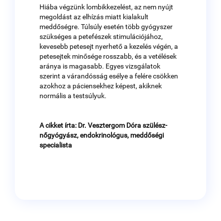
Hiába végzünk lombikkezelést, az nem nyújt
megoldást az elhízás miatt kialakult
meddőségre. Túlsúly esetén több gyógyszer
szükséges a petefészek stimulációjához,
kevesebb petesejt nyerhető a kezelés végén, a
petesejtek minősége rosszabb, és a vetélések
aránya is magasabb. Egyes vizsgálatok
szerint a várandósság esélye a felére csökken
azokhoz a páciensekhez képest, akiknek
normális a testsúlyuk.
A cikket írta: Dr. Vesztergom Dóra
szülész-
nőgyógyász, endokrinológus, meddőségi
specialista