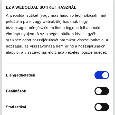
esélyét, és növeli az amenorrhoea, azaz a havi
EZ A WEBOLDAL SÜTIKET HASZNÁL
vérzés elmaradásának kockázatát. A havonta
jelentkező rendszeres ciklus megmutatja azt,
A weboldal sütiket (vagy más hasonló technológiák mint
hogy hormonális egyensúly van, és havonta
például a pixel vagy webjelzők) használ, hogy
megérik egy-egy petesejt, mely arra vár, hogy a
biztonságos böngészés mellett a legjobb felhasználói
hímivarsejt megtermékenyítse. Amennyiben
nem termékenyül meg a petesejt menstruáció
élményt nyújtsa. A szükséges sütiken kívüli egyéb
jön létre, a méhnyálkahártya leválik, és egy
sütikhez adott hozzájárulását bármikor visszavonhatja. A
újabb ciklus indul.
hozzájárulás visszavonása nem érinti a hozzájáruláson
Elhízás
alapuló, a visszavonás előtti adatkezelés jogszerűségét.
A túlsúly cikluszavart okozhat, a hormonális
egyensúly zavara miatt
Hozzájárulás
A zsírszövet bármilyen furcsán hangzik is,
Elengedhetetlen
hormonálisan aktív szerv. Túlsúly esetén
kiválasztása
nagyobb mennyiségben termelődik leptin,
melyet a fehérzsírsejtek termelnek. A leptin az
Beállítások
energia biztosításáért felelős vezér hormon,
közvetlenül hat a tüszőérésre, és egyértelműen
rontja azt.
Statisztikai
Elhízás mellett gyakori az úgynevezett
hyperandrogénizmus, mely a férfi hormonok