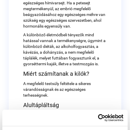
egészséges hímivarsejt. Ha a petesejt
megtermékenyül, az embrió megfelelő
beágyazódásához egy egészséges méhre van
szükség egy egészséges szervezetben, ahol
hormonális egyensúly van.
A különböző életmódbeli tényezők mind
hatással vannak a termékenységre, úgymint a
különböző diéták, az alkoholfogyasztás, a
kávézás, a dohányzás, a nem megfelelő
táplálék, melyet futtában fogyasztunk el, a
gyorséttermi kaják, illetve a testmozgás is.
Miért számítanak a kilók?
A megfelelő testsúly feltétele a sikeres
várandósságnak és az egészséges
terhességnek.
Alultápláltság
A menstruáció létrejöttéhez szükséges egy
minimális testzsírszázalék, így a nagymértékű
soványság csökkenti a megtermékenyülés