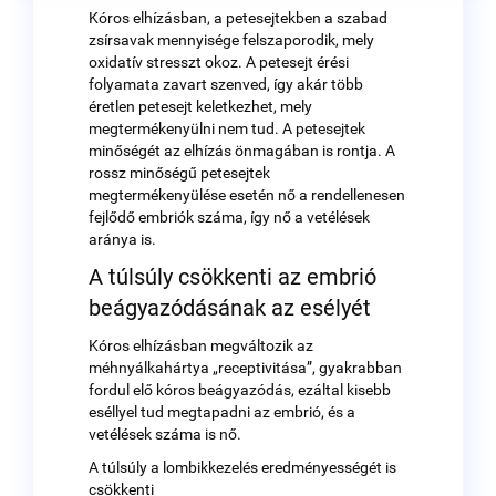
Kóros elhízásban, a petesejtekben a szabad
zsírsavak mennyisége felszaporodik, mely
oxidatív stresszt okoz. A petesejt érési
folyamata zavart szenved, így akár több
éretlen petesejt keletkezhet, mely
megtermékenyülni nem tud. A petesejtek
minőségét az elhízás önmagában is rontja. A
rossz minőségű petesejtek
megtermékenyülése esetén nő a rendellenesen
fejlődő embriók száma, így nő a vetélések
aránya is.
A túlsúly csökkenti az embrió
beágyazódásának az esélyét
Kóros elhízásban megváltozik az
méhnyálkahártya „receptivitása”, gyakrabban
fordul elő kóros beágyazódás, ezáltal kisebb
eséllyel tud megtapadni az embrió, és a
vetélések száma is nő.
A túlsúly a lombikkezelés eredményességét is
csökkenti