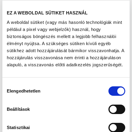
GYERMEKET
EZ A WEBOLDAL SÜTIKET HASZNÁL
SZERETNÉNEK?
A weboldal sütiket (vagy más hasonló technológiák mint
például a pixel vagy webjelzők) használ, hogy
Megjelent: 2023. február 07
biztonságos böngészés mellett a legjobb felhasználói
élményt nyújtsa. A szükséges sütiken kívüli egyéb
Az elhízás számos anyagcserével kapcsolatos
sütikhez adott hozzájárulását bármikor visszavonhatja. A
betegség forrása lehet
, például szív és
hozzájárulás visszavonása nem érinti a hozzájáruláson
érrendszeri betegségek, cukorbetegség, de ide
alapuló, a visszavonás előtti adatkezelés jogszerűségét.
tartoznak bizonyos daganatos betegségek is,
amelyek az általános egészségromlás folytán
negatívan befolyásolják a nemzőképességet
is.
Hozzájárulás
Elengedhetetlen
Az elhízásnak számos nemzőképességre
kiválasztása
gyakorolt közvetlen hatása is ismert.
Viszont
kevésbé köztudott, hogy
az emberi zsírszövet
hormonálisan aktív szerv.
Az általa termelt
Beállítások
hormonok
befolyásolják az agyalapi mirigy és
a here hormonális egyensúlyát, csökkentve
ezzel a nemzőképességet
.
Statisztikai