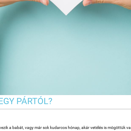
EGY PÁRTÓL?
vezik a babát, vagy már sok kudarcos hónap, akár vetélés is mögöttük va