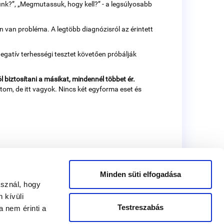
sünk?”, „Megmutassuk, hogy kell?” - a legsúlyosabb
on van probléma. A legtöbb diagnózisról az érintett
negatív terhességi tesztet követően próbálják
 biztosítani a másikat, mindennél többet ér.
om, de itt vagyok. Nincs két egyforma eset és
Minden süti elfogadása
asznál, hogy
 kívüli
Testreszabás
 nem érinti a