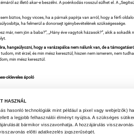
témáról az illető akar-e beszélni. A poénkodás rosszul sülhet el. A „Segít
sem biztos, hogy vicces, ha a párnak papírja van arról, hogy a férfi oldal
 súlyosbítja, ha felmerül a donorsejt igénybevételének szükségessége.
lesz már, nem jön a baba?”, „Hány éve vagytok házasok?”, akik a sokadik 
lyt.
véra, hangsúlyozni, hogy a varázspálca nem nálunk van, de a támogatásról
udom, mit érzel, és min mész keresztül, hiszen nem ismerem, nem tudhat
udom, min mész keresztül.
mes-okleveles ápoló
ET HASZNÁL
más hasonló technológiák mint például a pixel vagy webjelzők) h
ett a legjobb felhasználói élményt nyújtsa. A szükséges sütiken
ájárulását bármikor visszavonhatja. A hozzájárulás visszavonása
visszavonás előtti adatkezelés jogszerűségét.