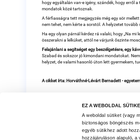
hogy egyáltalán van-e igény, szándék, hogy erről a 
mondatok közé tartoznak.
A férfiasságra tett megjegyzés még egy sör mellett 
nem tehet, nem kérte a sorstól. A helyzetet tovább
Ha egy olyan párnál kérdez rá valaki, hogy „Na mi 
összerakni a lelküket, attól ne várjunk őszinte moso
Felajánlani a segítséget egy beszélgetésre, egy ká
Szabad és sokszor jó kimondani mondatokat. Nem t
helyzet, de valami hasonló úton lett gyermekem, t
A cikket írta: Horváthné-Lévárt Bernadett - egyete
EZ A WEBOLDAL SÜTIK
A weboldal sütiket (vagy 
biztonságos böngészés mell
egyéb sütikhez adott hozz
hozzájáruláson alapuló, a 