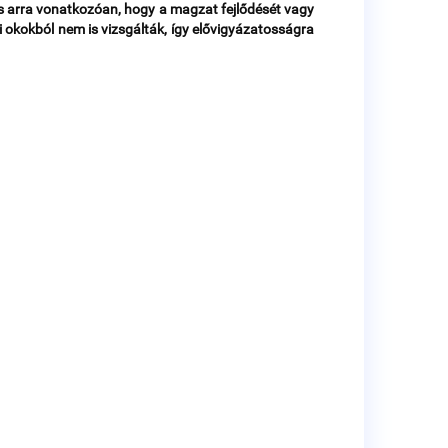
s arra vonatkozóan, hogy a magzat fejlődését vagy
i okokból nem is vizsgálták, így elővigyázatosságra