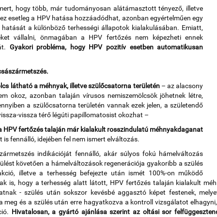
smert, hogy több, már tudományosan alátámasztott tényező, illetve
ekhez esetleg a HPV hatása hozzáadódhat, azonban egyértelműen egy
hatását a különböző terhességi állapotok kialakulásában. Emiatt,
ket vállalni, önmagában a HPV fertőzés nem képezheti ennek
át.
Gyakori probléma, hogy HPV pozitív esetben automatikusan
 császármetszés.
cs látható a méhnyak, illetve szülőcsatorna területén
– az alacsony
em okoz, azonban talaján vírusos nemiszemölcsök jöhetnek létre,
ennyiben a szülőcsatorna területén vannak ezek jelen, a születendő
issza-vissza térő légúti papillomatosist okozhat –
 a HPV fertőzés talaján már kialakult rosszindulatú méhnyakdaganat
is fennálló, idejében fel nem ismert elváltozás.
ármetszés indikációját fennálló, akár súlyos fokú hámelváltozás
zülést követően a hámelváltozások regenerációja gyakoribb a szülés
ció, illetve a terhesség befejezte után ismét 100%-on működő
is, hogy a terhesség alatt látott, HPV fertőzés talaján kialakult mé
tnak - szülés után sokszor kevésbé aggasztó képet festenek, melyet
 meg és a szülés után erre hagyatkozva a kontroll vizsgálatot elhagyni, 
ció.
Hivatalosan, a gyártó ajánlása szerint az oltási sor felfüggeszte