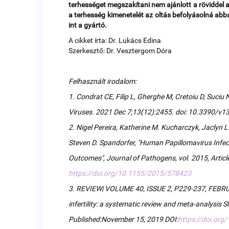
terhességet megszakítani nem ajánlott a röviddel a
a terhesség kimenetelét az oltás befolyásolná abba
int a gyártó.
A cikket írta: Dr. Lukács Edina
Szerkesztő: Dr. Vesztergom Dóra
Felhasznált irodalom:
1. Condrat CE, Filip L, Gherghe M, Cretoiu D, Suci
Viruses. 2021 Dec 7;13(12):2455. doi: 10.3390/
2. Nigel Pereira, Katherine M. Kucharczyk, Jaclyn L.
Steven D. Spandorfer, "Human Papillomavirus Infecti
Outcomes", Journal of Pathogens, vol. 2015, Articl
https://doi.org/10.1155/2015/578423
3. REVIEW| VOLUME 40, ISSUE 2, P229-237, FEBRU
infertility: a systematic review and meta-analysi
Published:November 15, 2019 DOI:
https://doi.org