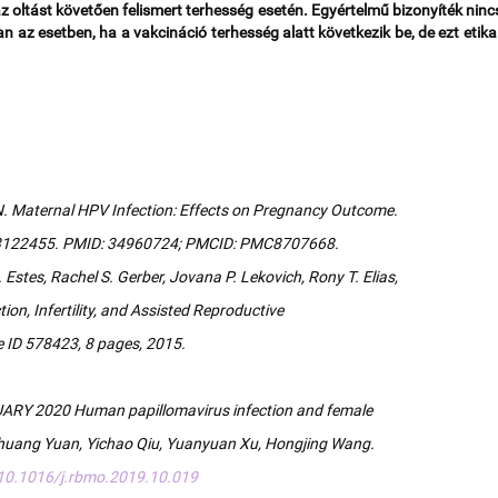
z oltást követően felismert terhesség esetén.
Egyértelmű bizonyíték ninc
n az esetben, ha a vakcináció terhesség alatt következik be, de ezt etika
u N. Maternal HPV Infection: Effects on Pregnancy Outcome.
v13122455. PMID: 34960724; PMCID: PMC8707668.
 Estes, Rachel S. Gerber, Jovana P. Lekovich, Rony T. Elias,
on, Infertility, and Assisted Reproductive
e ID 578423, 8 pages, 2015.
ARY 2020 Human papillomavirus infection and female
s Shuang Yuan, Yichao Qiu, Yuanyuan Xu, Hongjing Wang.
/10.1016/j.rbmo.2019.10.019