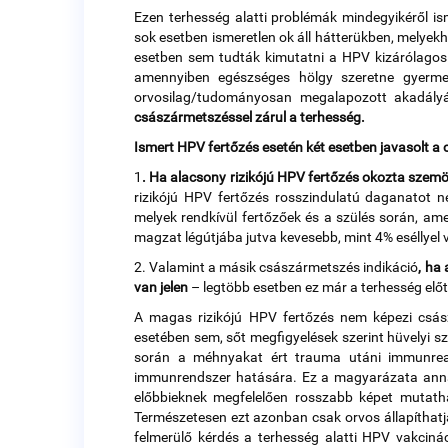
Ezen terhesség alatti problémák mindegyikéről i
sok esetben ismeretlen ok áll hátterükben, mely
esetben sem tudták kimutatni a HPV kizárólagos 
amennyiben egészséges hölgy szeretne gyerme
orvosilag/tudományosan megalapozott akadály
császármetszéssel zárul a terhesség.
Ismert HPV fertőzés esetén két esetben javasolt a
1
. Ha alacsony rizikójú HPV fertőzés okozta szemöl
rizikójú HPV fertőzés rosszindulatú daganatot n
melyek rendkívül fertőzőek és a szülés során, am
magzat légútjába jutva kevesebb, mint 4% eséllyel v
2. Valamint a másik császármetszés indikáció
, ha
van jelen
– legtöbb esetben ez már a terhesség előtt 
A magas rizikójú HPV fertőzés nem képezi csász
esetében sem, sőt megfigyelések szerint hüvelyi s
során a méhnyakat ért trauma utáni immunreak
immunrendszer hatására. Ez a magyarázata annak 
előbbieknek megfelelően rosszabb képet mutatha
Természetesen ezt azonban csak orvos állapíthatja
felmerülő kérdés a terhesség alatti HPV vakciná