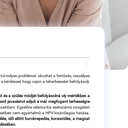
 túl milyen problémát okozhat a fertőzés, veszélyes
a kérdéssel, hogy vajon a teherbeesést befolyásolj-
sát és a szülés módját befolyásolná oly mértékben a
ejező javaslatot adjuk a már megfogant terhességre
kítani. Egyelőre relatíve kis esetszámú vizsgálati
b esetben nem egyértelmű a HPV kizárólagos hatása.
lés, idő előtti burokrepedés, koraszülés, a magzat
ulásában.