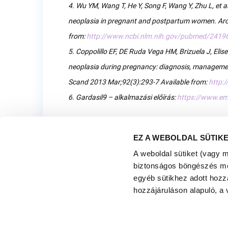
4. Wu YM, Wang T, He Y, Song F, Wang Y, Zhu L, et al
neoplasia in pregnant and postpartum women. Arc
from:
http://www.ncbi.nlm.nih.gov/pubmed/2419
5. Coppolillo EF, DE Ruda Vega HM, Brizuela J, Elis
neoplasia during pregnancy: diagnosis, manageme
Scand 2013 Mar;92(3):293-7 Available from:
http:
6. Gardasil9 – alkalmazási előírás:
https://www.em
EZ A WEBOLDAL SÜTIK
A weboldal sütiket (vagy 
biztonságos böngészés mell
egyéb sütikhez adott hozz
hozzájáruláson alapuló, a 