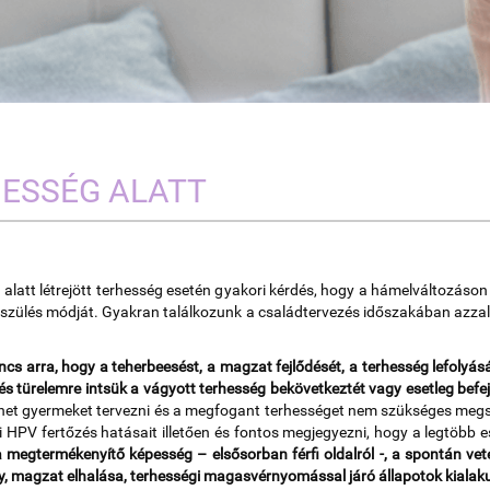
HESSÉG ALATT
 alatt létrejött terhesség esetén gyakori kérdés, hogy a hámelváltozáson
a szülés módját. Gyakran találkozunk a családtervezés időszakában azzal 
incs arra, hogy a teherbeesést, a magzat fejlődését, a terhesség lefolyá
s türelemre intsük a vágyott terhesség bekövetkeztét vagy esetleg bef
ehet gyermeket tervezni és a megfogant terhességet nem szükséges megsza
i HPV fertőzés hatásait illetően és fontos megjegyezni, hogy a legtöb
megtermékenyítő képesség – elsősorban férfi oldalról -, a spontán veté
y, magzat elhalása, terhességi magasvérnyomással járó állapotok kialak