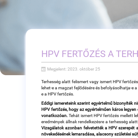
HPV FERTŐZÉS A TER
Megjelent: 2023. október 25
Terhesség alatt felismert vagy ismert HPV fertőzés
lehet-e a magzat fejlődésére és befolyásolhatja-e 
e a HPV fertőzés.
Eddigi ismereteink szerint egyértelmű bizonyíték n
HPV fertőzés, hogy az egyértelműen káros legyen é
vonatkozóan.
Tehát ismert HPV fertőzés mellett l
eredmények állnak rendelkezésre a terhesség alatt
Vizsgálatok azonban felvetették a HPV szerepét a 
növekedésének lemaradása, alacsony születési súl