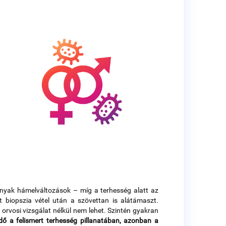
hnyak hámelváltozások – míg a terhesség alatt az
 biopszia vétel után a szövettan is alátámaszt.
orvosi vizsgálat nélkül nem lehet. Szintén gyakran
ndő a felismert terhesség pillanatában, azonban a