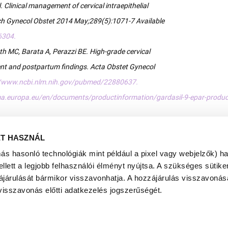
. Clinical management of cervical intraepithelial
h Gynecol Obstet 2014 May;289(5):1071-7 Available
6304.
eth MC, Barata A, Perazzi BE. High-grade cervical
nt and postpartum findings. Acta Obstet Gynecol
//www.ncbi.nlm.nih.gov/pubmed/22880637.
a.europa.eu/en/documents/productinformation/gardasil-9-epar-produc
ET HASZNÁL
más hasonló technológiák mint például a pixel vagy webjelzők) h
ett a legjobb felhasználói élményt nyújtsa. A szükséges sütiken
ájárulását bármikor visszavonhatja. A hozzájárulás visszavonása
visszavonás előtti adatkezelés jogszerűségét.
VISSZA A TÖBBI CIKKHEZ