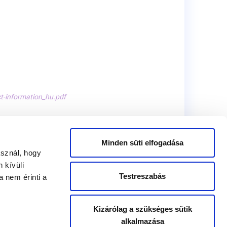
t-information_hu.pdf
Minden süti elfogadása
asznál, hogy
 kívüli
Testreszabás
 nem érinti a
Kizárólag a szükséges sütik
alkalmazása