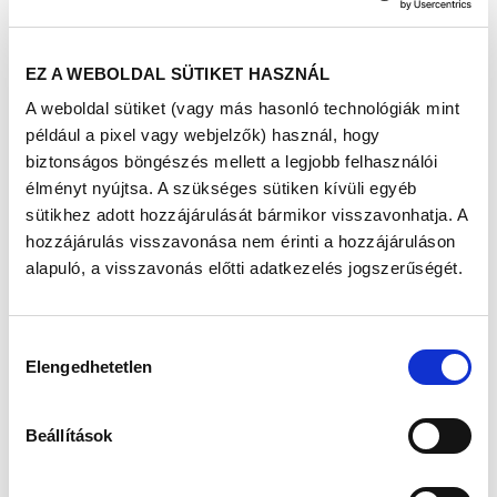
EZ A WEBOLDAL SÜTIKET HASZNÁL
A weboldal sütiket (vagy más hasonló technológiák mint
például a pixel vagy webjelzők) használ, hogy
biztonságos böngészés mellett a legjobb felhasználói
élményt nyújtsa. A szükséges sütiken kívüli egyéb
sütikhez adott hozzájárulását bármikor visszavonhatja. A
hozzájárulás visszavonása nem érinti a hozzájáruláson
alapuló, a visszavonás előtti adatkezelés jogszerűségét.
Hozzájárulás
Lombik camino - a mi utunk
Elengedhetetlen
kiválasztása
2021-11-19 11:37:13
Beállítások
A napokban szembe jött velem egy mondat: „lombik
camino”1… és azonnal a már oly sokszor lepergett
gondolatok futottak át bennem a saját él