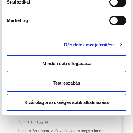
Statisztikai
Marketing
Részletek megjelenítése
Minden süti elfogadása
Testreszabás
Mi lehet az oka, amiért nem jön a
Kizárólag a szükséges sütik alkalmazása
baba?
2021-11-12 11:36:44
Ha nem jön a baba, valószínűleg nem megy minden