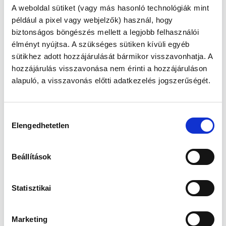
BENNED?
A weboldal sütiket (vagy más hasonló technológiák mint
például a pixel vagy webjelzők) használ, hogy
biztonságos böngészés mellett a legjobb felhasználói
Megjelent: 2023. augusztus 10
élményt nyújtsa. A szükséges sütiken kívüli egyéb
sütikhez adott hozzájárulását bármikor visszavonhatja. A
A hosszú évek alatt, míg a babámra vártam,
nagyon sokan körülöttem váltak kismamákká.
hozzájárulás visszavonása nem érinti a hozzájáruláson
Elkezdtem
alapuló, a visszavonás előtti adatkezelés jogszerűségét.
megfigyelni magam, mi is megy végbe bennem
egy-egy közeli vagy akár távoli ismerősöm
örömhírközlése közben.
Hozzájárulás
Ami elsőként csapott meg, az a düh viharos
Elengedhetetlen
kiválasztása
érzése volt. Ilyenkor tombolni, csapkodni,
ordítani és
törni-zúzni támadt kedvem. Ezzel karöltve jött
Beállítások
az irigység és az igazságtalanság érzése, hogy
nekem
miért nem. Majd felocsúdva ezekből jött az
Statisztikai
önmarcangolás: milyen ember vagyok én, aki
más
boldogságára ezekkel a vállalhatatlan
Marketing
érzésekkel reagál.