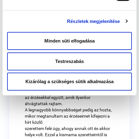
A legnagyobb erőfeszítést pedig az jelentette,
hogy a bennem tomboló viharokból kívülre ne
mutassak semmit. Sőt, inkább a szöges
Részletek megjelenítése
ellentétét akartam magamra erőltetni: az
őszinte örömöt és
együtt örülést, aminek akkor és ott a szikrája
Minden süti elfogadása
sem volt bennem.
Aztán a segítőmmel folytatott egyéni segítő
beszélgetések hatására kialakult bennem egy
Testreszabás
együttérzés
magam felé. A segítőm elfogadó kísérése és a
tükör, amit tartott nekem, hozzásegítettek
Kizárólag a szükséges sütik alkalmazása
ahhoz, hogy
megértsem és megszeressem magam ezekkel
az érzésekkel együtt, amik ilyenkor
átvágtattak rajtam.
A legnagyobb könnyebbséget pedig az hozta,
mikor megtanultam az érzéseimet kifejezni a
hírt közlő
szerettem felé úgy, ahogy annak ott és akkor
helye volt. Ezzel a kismama szeretteimtől is