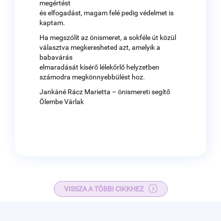
megértést
és elfogadást, magam felé pedig védelmet is
kaptam.
Ha megszólít az önismeret, a sokféle út közül
választva megkeresheted azt, amelyik a
babavárás
elmaradását kísérő lélekőrlő helyzetben
számodra megkönnyebbülést hoz.
Jankáné Rácz Marietta – önismereti segítő
Ölembe Várlak
VISSZA A TÖBBI CIKKHEZ