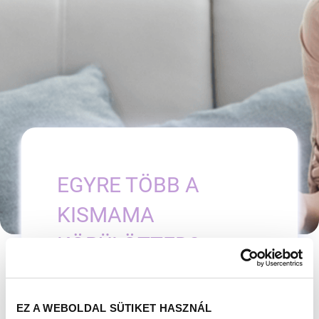
EGYRE TÖBB A
KISMAMA
KÖRÜLÖTTED?
MILYEN ÉRZÉSEKET
HOZ FEL EZ
EZ A WEBOLDAL SÜTIKET HASZNÁL