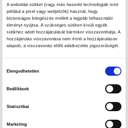
BENNED?
A weboldal sütiket (vagy más hasonló technológiák mint
például a pixel vagy webjelzők) használ, hogy
biztonságos böngészés mellett a legjobb felhasználói
Megjelent: 2023. augusztus 10
élményt nyújtsa. A szükséges sütiken kívüli egyéb
sütikhez adott hozzájárulását bármikor visszavonhatja. A
A hosszú évek alatt, míg a babámra vártam,
nagyon sokan körülöttem váltak kismamákká.
hozzájárulás visszavonása nem érinti a hozzájáruláson
Elkezdtem
alapuló, a visszavonás előtti adatkezelés jogszerűségét.
megfigyelni magam, mi is megy végbe bennem
egy-egy közeli vagy akár távoli ismerősöm
örömhírközlése közben.
Hozzájárulás
Ami elsőként csapott meg, az a düh viharos
Elengedhetetlen
kiválasztása
érzése volt. Ilyenkor tombolni, csapkodni,
ordítani és
törni-zúzni támadt kedvem. Ezzel karöltve jött
Beállítások
az irigység és az igazságtalanság érzése, hogy
nekem
miért nem. Majd felocsúdva ezekből jött az
Statisztikai
önmarcangolás: milyen ember vagyok én, aki
más
boldogságára ezekkel a vállalhatatlan
Marketing
érzésekkel reagál.