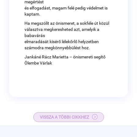
megértést
és elfogadást, magam felé pedig védelmet is
kaptam.
Ha megszólít az önismeret, a sokféle út közül
választva megkeresheted azt, amelyik a
babavárás
elmaradását kísérő lélekőrlő helyzetben
számodra megkönnyebbülést hoz.
Jankáné Rácz Marietta – önismereti segítő
Ölembe Várlak
VISSZA A TÖBBI CIKKHEZ