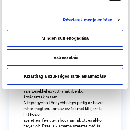
A legnagyobb erőfeszítést pedig az jelentette,
hogy a bennem tomboló viharokból kívülre ne
mutassak semmit. Sőt, inkább a szöges
Részletek megjelenítése
ellentétét akartam magamra erőltetni: az
őszinte örömöt és
együtt örülést, aminek akkor és ott a szikrája
Minden süti elfogadása
sem volt bennem.
Aztán a segítőmmel folytatott egyéni segítő
beszélgetések hatására kialakult bennem egy
Testreszabás
együttérzés
magam felé. A segítőm elfogadó kísérése és a
tükör, amit tartott nekem, hozzásegítettek
Kizárólag a szükséges sütik alkalmazása
ahhoz, hogy
megértsem és megszeressem magam ezekkel
az érzésekkel együtt, amik ilyenkor
átvágtattak rajtam.
A legnagyobb könnyebbséget pedig az hozta,
mikor megtanultam az érzéseimet kifejezni a
hírt közlő
szerettem felé úgy, ahogy annak ott és akkor
helye volt. Ezzel a kismama szeretteimtől is