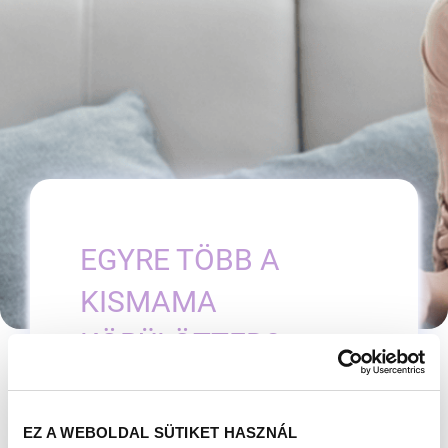
EGYRE TÖBB A
KISMAMA
KÖRÜLÖTTED?
MILYEN ÉRZÉSEKET
HOZ FEL EZ
EZ A WEBOLDAL SÜTIKET HASZNÁL