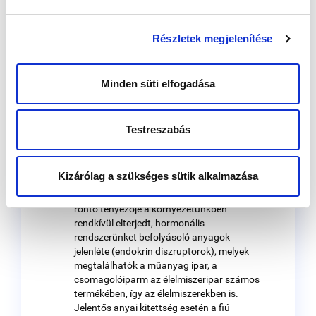
szénhidrátok és a feldolgozott
élelmiszerek részarányának emelkedésével
Részletek megjelenítése
is társul.
mozgásszegény életmód:
ez külön nem
szorul magyarázatra, társadalmi
Minden süti elfogadása
szempontból érdekes a fiatalok sportra
való szocializálása, ami a mozgásszegény
aktivitások (tv, számítógépes játékok, on-
Testreszabás
line játékok, social media) terjedésével
egyre komolyabb kihívást jelent.
Kizárólag a szükséges sütik alkalmazása
környezeti tényezők:
a fejlett országok
egyik legjelentősebb nemzőképességet
rontó tényezője a környezetünkben
rendkívül elterjedt, hormonális
rendszerünket befolyásoló anyagok
jelenléte (endokrin diszruptorok), melyek
megtalálhatók a műanyag ipar, a
csomagolóiparm az élelmiszeripar számos
termékében, így az élelmiszerekben is.
Jelentős anyai kitettség esetén a fiú