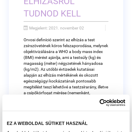
ELHÍZÁSRÓL
TUDNOD KELL
Megjelent: 2021. november 02
Orvosi definíció szerint az elhízás a test
zsírszövetének kóros felszaporodása, melynek
objektivizálására a WHO a body mass index
(BMI) mérést ajánlja, ami a testsúly (kg) és
magasság (méter) négyzetének hányadosa
(kg/m2). Az utóbbi évtizedek kutatásai
alapján az elhízás mértékének és okozott
egészségügyi kockázatának pontosabb
megítélést teszi lehetővé a testzsírarány, illetve
a csípőkörfogat mérése (nemenként,
rasszonként eltérő normálértékek mellett).
Az elhízás káros következményei jelentősen
emelkednek az ún. visceralis (belszervi) típusú
elhízás esetén (arányos a csípőkörfogattal).
EZ A WEBOLDAL SÜTIKET HASZNÁL