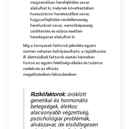
magzatokban herefejlődési zavar
alakulhat ki, melynek következtében
hosszútávon hereleszállási zavar,
húgycsőfejlődési rendellenesség,
herefunkció-zavar, nemzőképesség
csökkentés és súlyos esetben
heredaganat alakulhat ki.
Míg a környezeti faktorok jelenléte egyéni
szinten nehezen befolyásolható, a táplálkozási
ill. életmódbeli faktorok esetén kiemelten
fontos az egyéni felelőségvállalás és tudatos
cselekvés az elhízás
megelőzésében/leküzdésében.
Rizikófaktorok:
öröklött
genetikai és hormonális
betegségek, életkor,
alacsonyabb végzettség,
pszichológiai problémák,
alvászavar, de elsődlegesen