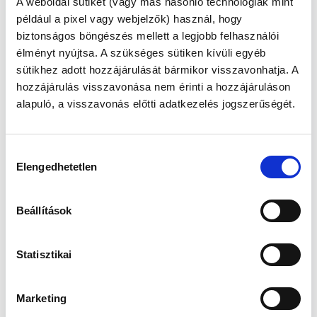
A weboldal sütiket (vagy más hasonló technológiák mint
Az elhízás napjaink egyik
például a pixel vagy webjelzők) használ, hogy
legjelentősebb betegsége
biztonságos böngészés mellett a legjobb felhasználói
(igen, betegség, hogy miért
élményt nyújtsa. A szükséges sütiken kívüli egyéb
az, lásd a folytatásban),
sütikhez adott hozzájárulását bármikor visszavonhatja. A
világszerte kb. 1.4 milliárd
ember szenved tőle,
hozzájárulás visszavonása nem érinti a hozzájáruláson
becslések szerint 2030-ra az
alapuló, a visszavonás előtti adatkezelés jogszerűségét.
emberiség kb. 40%-a lesz
érintett – ez pandémia.
Hozzájárulás
Elengedhetetlen
Az elhízás okai és rizikófaktorai:
kiválasztása
Az ismert okokat alapvetően 3 kategóriába
sorolhatjuk: táplálkozási szokások, életmód,
Beállítások
környezeti tényezők.
táplálkozás:
általánosságban
Statisztikai
elmondható, hogy korunk társadalmára a
szükségesnél jóval nagyobb mennyiségű
táplálékbevitel jellemző, mely a táplálék
Marketing
fajlagos energiatartalmának
emelkedésével, a gyors felszívódású