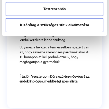
petesejtből jön létre embrió, nem minden
embrió jó genetikailag, illetve nem minden
Testreszabás
életképes embrióból lesz várandósság.
Ha csak egy petesejtet termékenyítenénk meg,
Kizárólag a szükséges sütik alkalmazása
akkor 1 embrió jönne létre egy kezelés során.
Ebben az esetben azonban egy gyermek
megszületéséhez átlagosan 21 ciklus
lombikkezelésre lenne szükség.
Ugyanez a helyzet a természetben is, ezért van
az, hogy kevésbé szerencsés pároknak akár 9-
10 hónapon át kell próbálkozniuk, hogy
megfoganjon a gyermekük.
Írta: Dr. Vesztergom Dóra
szülész-nőgyógyász,
endokrinológus, meddőségi specialista