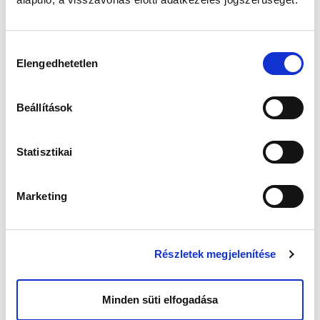
petesejt megtermékenyítése nem a
petevezetékekben zajlik, hanem a
laboratóriumban. Így mikroszkóp alatt látszik,
hogy a petesejtet meg tudja-e termékenyíteni a
Hozzájárulás
hímivarsejt, és lesz-e belőle embrió. Nincs más
Elengedhetetlen
kiválasztása
eszköz arra egyelőre, hogy vizsgálható legyen
a petesejt minősége, és a spermium
megtermékenyítő képessége.
Beállítások
Másrészt
lombikeljárás során nincs szükség
arra, hogy a petevezetékek megfelelően
Statisztikai
működjenek, és súlyos férfi eredetű meddőség
esetén elég egy-két jól mozgó spermium
ahhoz, hogy abból várandósság legyen.
Marketing
Harmadrészt,
mert a lombikkezelés során
egyszerre több petesejtet lehet "leszívni” a
petefészekből, ezáltal egyszerre több embrió
jöhet létre.
Részletek megjelenítése
De miért fontos egyszerre több
embriót létrehozni?
Minden süti elfogadása
A természet nem takarékos. Nem minden