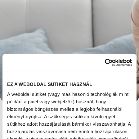
MIÉRT MŰKÖDIK
EZ A WEBOLDAL SÜTIKET HASZNÁL
MEDDŐSÉGBEN A
A weboldal sütiket (vagy más hasonló technológiák mint
például a pixel vagy webjelzők) használ, hogy
LOMBIKKEZELÉS?
biztonságos böngészés mellett a legjobb felhasználói
élményt nyújtsa. A szükséges sütiken kívüli egyéb
Megjelent: 2021. november 12
sütikhez adott hozzájárulását bármikor visszavonhatja. A
hozzájárulás visszavonása nem érinti a hozzájáruláson
Egyrészt
azért, mert a lombikeljárás során a
alapuló, a visszavonás előtti adatkezelés jogszerűségét.