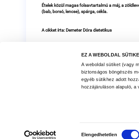
Ételek közül magas folsavtartalmú a máj, a zöldlev
(bab, borsó, lencse), spárga, cékla.
A cikket írta: Demeter Dóra dietetikus
EZ A WEBOLDAL SÜTIK
A weboldal sütiket (vagy 
biztonságos böngészés mell
egyéb sütikhez adott hozz
hozzájáruláson alapuló, a 
Copyright © 2026 HTT. All rights reserved
Hozzájárulás
Elengedhetetlen
kiválasztása