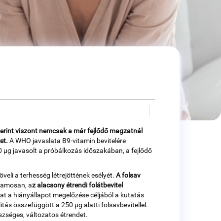
erint viszont nemcsak a már fejlődő magzatnál
et.
A WHO javaslata B9-vitamin bevitelére
 µg javasolt a próbálkozás időszakában, a fejlődő
veli a terhesség létrejöttének esélyét.
A folsav
zamosan, a
z alacsony étrendi folátbevitel
ánlat a hiányállapot megelőzése céljából a kutatás
ás összefüggött a 250 µg alatti folsavbevitellel.
szséges, változatos étrendet.