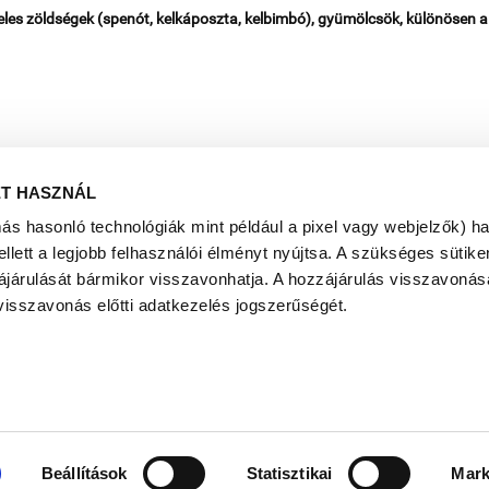
eles zöldségek (spenót, kelkáposzta, kelbimbó), gyümölcsök, különösen a c
ET HASZNÁL
más hasonló technológiák mint például a pixel vagy webjelzők) h
ett a legjobb felhasználói élményt nyújtsa. A szükséges sütiken
ájárulását bármikor visszavonhatja. A hozzájárulás visszavonása
visszavonás előtti adatkezelés jogszerűségét.
VISSZA A TÖBBI CIKKHEZ
KEZDŐLAP
KATEGÓRIÁK
KVÍZ
NŐI BLOG
FÉRFI BLOG
Beállítások
Statisztikai
Mark