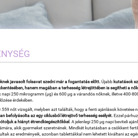
ENYSÉG
nek javasolt folsavat szedni már a fogantatás előtt.
Újabb
kutatások sz
kkentésében, hanem magában a terhesség létrejöttében is segítheti a nők
ek napi 250 mikrogramm (µg) és 600 µg a várandós nőknek, illetve 400-800
lőzése érdekében.
.559 nőt vizsgált, melyben azt találták, hogy a fenti ajánlások követése nö
van befolyásolta az egy ciklusból létrejövő terhesség esélyét.
Ezzel párhu
ótoljuk a hiányt étrendkiegészítőkkel
. A jelenlegi 250 µg napi beviteli aj
ára, akik gyermeket szeretnének. Mindkét kutatásban a csökkent fertilit
vultak az eredményeik, azonban tablettákkal nem lehetett kiváltani az egé