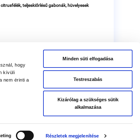
itrusfélék, teljeskiőrlésű gabonák, hüvelyesek
Minden süti elfogadása
asznál, hogy
 kívüli
Testreszabás
 nem érinti a
Kizárólag a szükséges sütik
alkalmazása
SÜTI TÁJÉKOZTATÓ
FELHASZNÁLÁSI FELTÉTELEK
ADATKEZELÉSI TÁJÉKOZTATÓ
eting
Részletek megjelenítése