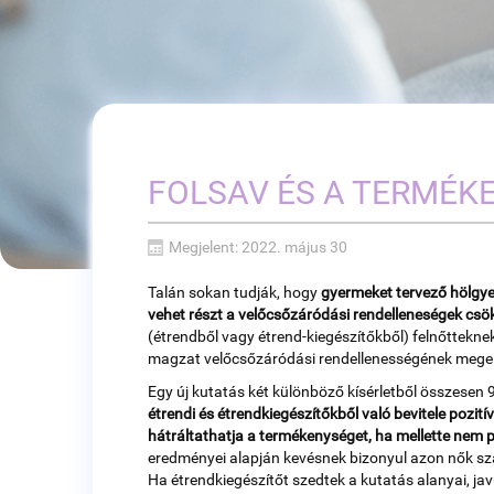
FOLSAV ÉS A TERMÉK
Megjelent: 2022. május 30
Talán sokan tudják, hogy
gyermeket tervező hölgyek
vehet részt a velőcsőzáródási rendelleneségek csö
(étrendből vagy étrend-kiegészítőkből) felnőttekn
magzat velőcsőzáródási rendellenességének mege
Egy új kutatás két különböző kísérletből összesen 9
étrendi és étrendkiegészítőkből való bevitele pozití
hátráltathatja a termékenységet, ha mellette nem p
eredményei alapján kevésnek bizonyul azon nők szám
Ha étrendkiegészítőt szedtek a kutatás alanyai, ja