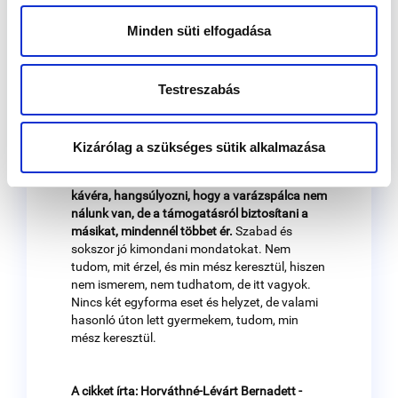
nem tehet, nem kérte a sorstól. A helyzetet
tovább súlyosbítja, ha felmerül a donorsejt
Minden süti elfogadása
igénybevételének szükségessége.
Ha egy olyan párnál kérdez rá valaki, hogy „Na
mi lesz már, nem jön a baba?”, „Hány éve
Testreszabás
vagytok házasok?”, akik a sokadik negatív
terhességi tesztet követően próbálják
összerakni a lelküket, attól ne várjunk őszinte
Kizárólag a szükséges sütik alkalmazása
mosolyt.
Felajánlani a segítséget egy beszélgetésre, egy
kávéra, hangsúlyozni, hogy a varázspálca nem
nálunk van, de a támogatásról biztosítani a
másikat, mindennél többet ér.
Szabad és
sokszor jó kimondani mondatokat. Nem
tudom, mit érzel, és min mész keresztül, hiszen
nem ismerem, nem tudhatom, de itt vagyok.
Nincs két egyforma eset és helyzet, de valami
hasonló úton lett gyermekem, tudom, min
mész keresztül.
A cikket írta: Horváthné-Lévárt Bernadett -