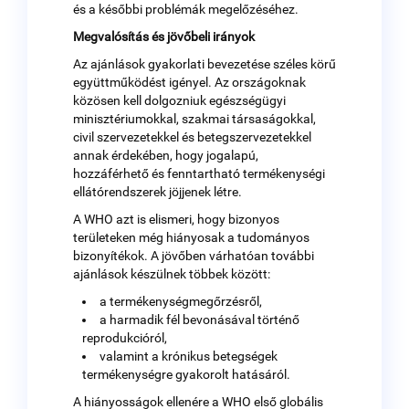
és a későbbi problémák megelőzéséhez.
Megvalósítás és jövőbeli irányok
Az ajánlások gyakorlati bevezetése széles körű
együttműködést igényel. Az országoknak
közösen kell dolgozniuk egészségügyi
minisztériumokkal, szakmai társaságokkal,
civil szervezetekkel és betegszervezetekkel
annak érdekében, hogy jogalapú,
hozzáférhető és fenntartható termékenységi
ellátórendszerek jöjjenek létre.
A WHO azt is elismeri, hogy bizonyos
területeken még hiányosak a tudományos
bizonyítékok. A jövőben várhatóan további
ajánlások készülnek többek között:
a termékenységmegőrzésről,
a harmadik fél bevonásával történő
reprodukcióról,
valamint a krónikus betegségek
termékenységre gyakorolt hatásáról.
A hiányosságok ellenére a WHO első globális