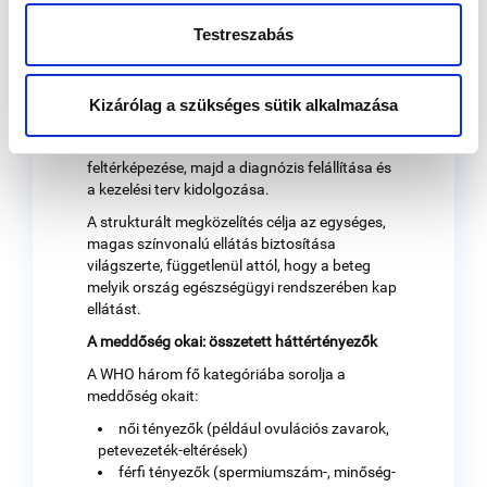
Kivizsgálás és diagnosztika
Testreszabás
Az iránymutatás részletes klinikai ellátási
útvonalat vázol fel. A folyamat az első
konzultációval indul, amely során részletes
kórelőzmény-felvétel és fizikális vizsgálat
Kizárólag a szükséges sütik alkalmazása
történik. Ezt követik a célzott női és férfi
reproduktív vizsgálatok, a társbetegségek
feltérképezése, majd a diagnózis felállítása és
a kezelési terv kidolgozása.
A strukturált megközelítés célja az egységes,
magas színvonalú ellátás biztosítása
világszerte, függetlenül attól, hogy a beteg
melyik ország egészségügyi rendszerében kap
ellátást.
A meddőség okai: összetett háttértényezők
A WHO három fő kategóriába sorolja a
meddőség okait:
női tényezők (például ovulációs zavarok,
petevezeték-eltérések)
férfi tényezők (spermiumszám-, minőség-