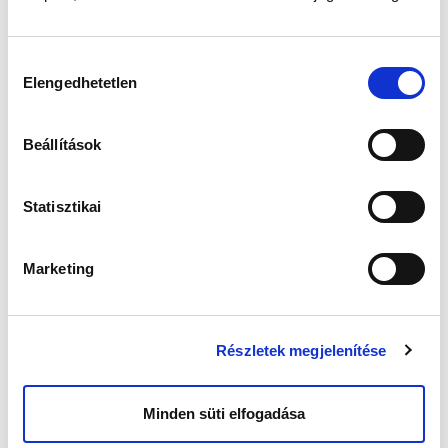
is kíséri, amely aránytalanul nagy súllyal
nehezedik a nőkre.
A stigmatizáció, az önhibáztatás és az
Hozzájárulás
elszigetelődés érzése sokszor éppoly nehéz
Elengedhetetlen
kiválasztása
teher, mint maga az orvosi diagnózis. Éppen
ezért az új iránymutatás hangsúlyozza: a
meddőség kezelése nem szűkülhet pusztán
Beállítások
klinikai beavatkozásokra, hanem komplex,
emberközpontú megközelítést és pszichés
támogatást is magában foglaló ellátást
Statisztikai
igényel.
A WHO kiemeli:
a termékenységi ellátást
integrálni kell az egészségügyi rendszerekbe, a
Marketing
szolgáltatásokat pedig méltányossá és
pénzügyileg védetté kell tenni. A tudományos
innováció ma már kézzelfogható esélyt jelent
sokak számára a gyermekvállalásra – feltéve,
Részletek megjelenítése
hogy ezek a technológiák hozzáférhetők. Ez
különösen fontos annak fényében, hogy a
meddőség következményei társadalmilag és
Minden süti elfogadása
kulturálisan gyakran a nőkre nehezednek.