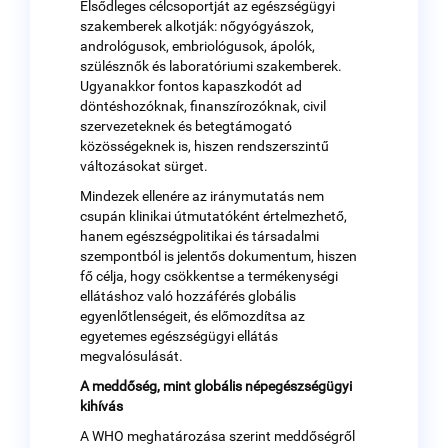
Elsődleges célcsoportját az egészségügyi
szakemberek alkotják: nőgyógyászok,
andrológusok, embriológusok, ápolók,
szülésznők és laboratóriumi szakemberek.
Ugyanakkor fontos kapaszkodót ad
döntéshozóknak, finanszírozóknak, civil
szervezeteknek és betegtámogató
közösségeknek is, hiszen rendszerszintű
változásokat sürget.
Mindezek ellenére az iránymutatás nem
csupán klinikai útmutatóként értelmezhető,
hanem egészségpolitikai és társadalmi
szempontból is jelentős dokumentum, hiszen
fő célja, hogy csökkentse a termékenységi
ellátáshoz való hozzáférés globális
egyenlőtlenségeit, és előmozdítsa az
egyetemes egészségügyi ellátás
megvalósulását.
A meddőség, mint globális népegészségügyi
kihívás
A WHO meghatározása szerint meddőségről