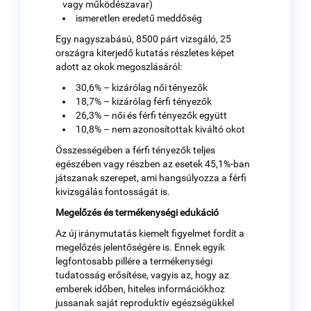
vagy működészavar)
ismeretlen eredetű meddőség
Egy nagyszabású, 8500 párt vizsgáló, 25
országra kiterjedő kutatás részletes képet
adott az okok megoszlásáról:
30,6% – kizárólag női tényezők
18,7% – kizárólag férfi tényezők
26,3% – női és férfi tényezők együtt
10,8% – nem azonosítottak kiváltó okot
Összességében a férfi tényezők teljes
egészében vagy részben az esetek 45,1%-ban
játszanak szerepet, ami hangsúlyozza a férfi
kivizsgálás fontosságát is.
Megelőzés és termékenységi edukáció
Az új iránymutatás kiemelt figyelmet fordít a
megelőzés jelentőségére is. Ennek egyik
legfontosabb pillére a termékenységi
tudatosság erősítése, vagyis az, hogy az
emberek időben, hiteles információkhoz
jussanak saját reproduktív egészségükkel