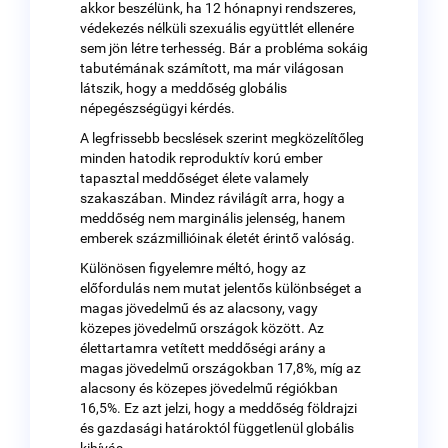
akkor beszélünk, ha 12 hónapnyi rendszeres,
védekezés nélküli szexuális együttlét ellenére
sem jön létre terhesség. Bár a probléma sokáig
tabutémának számított, ma már világosan
látszik, hogy a meddőség globális
népegészségügyi kérdés.
A legfrissebb becslések szerint megközelítőleg
minden hatodik reproduktív korú ember
tapasztal meddőséget élete valamely
szakaszában. Mindez rávilágít arra, hogy a
meddőség nem marginális jelenség, hanem
emberek százmillióinak életét érintő valóság.
Különösen figyelemre méltó, hogy az
előfordulás nem mutat jelentős különbséget a
magas jövedelmű és az alacsony, vagy
közepes jövedelmű országok között. Az
élettartamra vetített meddőségi arány a
magas jövedelmű országokban 17,8%, míg az
alacsony és közepes jövedelmű régiókban
16,5%. Ez azt jelzi, hogy a meddőség földrajzi
és gazdasági határoktól függetlenül globális
kihívás.