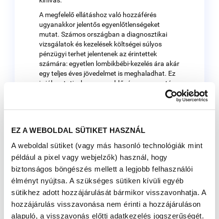
A megfelelő ellátáshoz való hozzáférés
ugyanakkor jelentős egyenlőtlenségeket
mutat. Számos országban a diagnosztikai
vizsgálatok és kezelések költségei súlyos
pénzügyi terhet jelentenek az érintettek
számára: egyetlen lombikbébi-kezelés ára akár
egy teljes éves jövedelmet is meghaladhat. Ez
is jól mutatja, hogy a meddőség nem pusztán
egészségügyi kérdés, hanem társadalmi és
gazdasági szempontból is meghatározó
kihívás.
N
em csak egészségügyi kérdés: a meddőség
EZ A WEBOLDAL SÜTIKET HASZNÁL
láthatatlan terhei
A weboldal sütiket (vagy más hasonló technológiák mint
A meddőség hatása messze túlmutat a
például a pixel vagy webjelzők) használ, hogy
biológiai dimenzión. Az érintettek gyakran
biztonságos böngészés mellett a legjobb felhasználói
számolnak be jelentős lelki nehézségekről:
élményt nyújtsa. A szükséges sütiken kívüli egyéb
szorongásról, depresszív tünetekről, valamint
a párkapcsolatot próbára tevő
sütikhez adott hozzájárulását bármikor visszavonhatja. A
feszültségekről. Számos kultúrában a
hozzájárulás visszavonása nem érinti a hozzájáruláson
gyermektelenséget társadalmi megbélyegzés
alapuló, a visszavonás előtti adatkezelés jogszerűségét.