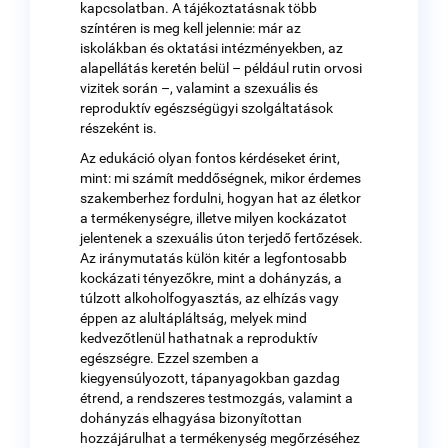
kapcsolatban. A tájékoztatásnak több
színtéren is meg kell jelennie: már az
iskolákban és oktatási intézményekben, az
alapellátás keretén belül – például rutin orvosi
vizitek során –, valamint a szexuális és
reproduktív egészségügyi szolgáltatások
részeként is.
Az edukáció olyan fontos kérdéseket érint,
mint: mi számít meddőségnek, mikor érdemes
szakemberhez fordulni, hogyan hat az életkor
a termékenységre, illetve milyen kockázatot
jelentenek a szexuális úton terjedő fertőzések.
Az iránymutatás külön kitér a legfontosabb
kockázati tényezőkre, mint a dohányzás, a
túlzott alkoholfogyasztás, az elhízás vagy
éppen az alultápláltság, melyek mind
kedvezőtlenül hathatnak a reproduktív
egészségre. Ezzel szemben a
kiegyensúlyozott, tápanyagokban gazdag
étrend, a rendszeres testmozgás, valamint a
dohányzás elhagyása bizonyítottan
hozzájárulhat a termékenység megőrzéséhez