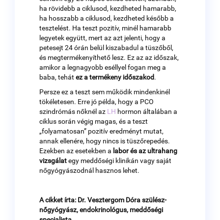
ha rövidebb a ciklusod, kezdheted hamarabb,
ha hosszabb a ciklusod, kezdheted később a
tesztelést. Ha teszt pozitív, minél hamarabb
legyetek együtt, mert az azt jelenti, hogy a
petesejt 24 órán belül kiszabadul a tüszőből,
és megtermékenyíthető lesz. Ez az az időszak,
amikor a legnagyobb eséllyel fogan meg a
baba, tehát
ez a termékeny időszakod
.
Persze ez a teszt sem működik mindenkinél
tökéletesen. Erre jó példa, hogy a PCO
szindrómás nőknél az
LH
hormon általában a
ciklus során végig magas, és a teszt
„folyamatosan” pozitív eredményt mutat,
annak ellenére, hogy nincs is tüszőrepedés.
Ezekben az esetekben a
labor és az ultrahang
vizsgálat
egy meddőségi klinikán vagy saját
nőgyógyászodnál hasznos lehet.
A cikket írta: Dr. Vesztergom Dóra
szülész-
nőgyógyász, endokrinológus, meddőségi
specialista