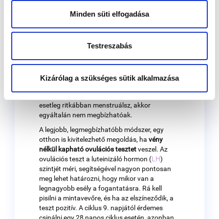
időzítésről.
Minden süti elfogadása
A ciklusod megismerésére segítségedre
lehetnek például a
mobilapplikációk
is.
Testreszabás
Léteznek olyan applikációk, amelyek a ciklus
hosszából megbecsülik a tüszőrepedés
időpontját, de ezek az applikációk nem
mindenkinél működnek jól. Például, ha nem
Kizárólag a szükséges sütik alkalmazása
tűpontosan jön meg a menzeszed, vagyis az
átlagos, 28 napos ciklusnál gyakrabban, vagy
esetleg ritkábban menstruálsz, akkor
egyáltalán nem megbízhatóak.
A legjobb, legmegbízhatóbb módszer, egy
otthon is kivitelezhető megoldás, ha
vény
nélkül kapható ovulációs tesztet
veszel. Az
ovulációs teszt a luteinizáló hormon (
LH
)
szintjét méri, segítségével nagyon pontosan
meg lehet határozni, hogy mikor van a
legnagyobb esély a fogantatásra. Rá kell
pisilni a mintavevőre, és ha az elszíneződik, a
teszt pozitív. A ciklus 9. napjától érdemes
csinálni egy 28 napos ciklus esetén, azonban,