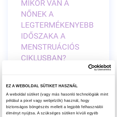
MIKOR VAN A
NŐNEK A
LEGTERMÉKENYEBB
IDŐSZAKA A
MENSTRUÁCIÓS
CIKLUSBAN?
Megjelent: 2021. november 02
A nők minden hónapban csak 5 napon át
EZ A WEBOLDAL SÜTIKET HASZNÁL
termékenyek. Ezért, hogy tudd, mikor vagy a
„termékeny” időszakod, nagyon fontos
A weboldal sütiket (vagy más hasonló technológiák mint
megismerned, hogyan működik a tested, és
például a pixel vagy webjelzők) használ, hogy
hogyan néz ki egy normális menstruációs
biztonságos böngészés mellett a legjobb felhasználói
ciklus.
élményt nyújtsa. A szükséges sütiken kívüli egyéb
A menstruációs ciklusról bővebben korábbi