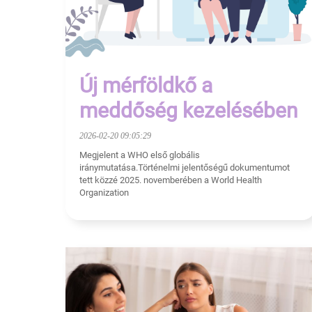
Új mérföldkő a
meddőség kezelésében
2026-02-20 09:05:29
Megjelent a WHO első globális
iránymutatása.Történelmi jelentőségű dokumentumot
tett közzé 2025. novemberében a World Health
Organization