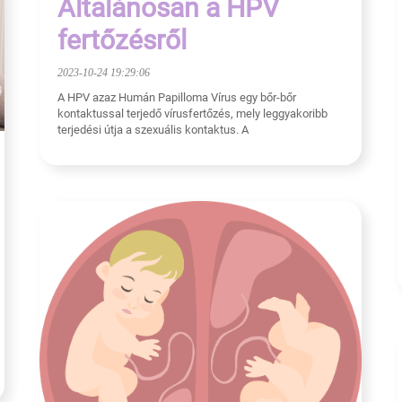
Általánosan a HPV
fertőzésről
2023-10-24 19:29:06
A HPV azaz Humán Papilloma Vírus egy bőr-bőr
kontaktussal terjedő vírusfertőzés, mely leggyakoribb
terjedési útja a szexuális kontaktus. A