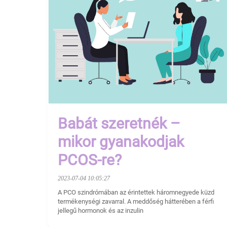
Babát szeretnék –
mikor gyanakodjak
PCOS-re?
2023-07-04 10:05:27
A PCO szindrómában az érintettek háromnegyede küzd
termékenységi zavarral. A meddőség hátterében a férfi
jellegű hormonok és az inzulin