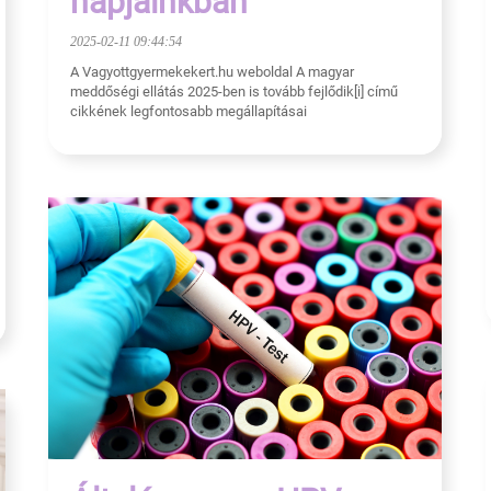
napjainkban
2025-02-11 09:44:54
A Vagyottgyermekekert.hu weboldal A magyar
meddőségi ellátás 2025-ben is tovább fejlődik[i] című
cikkének legfontosabb megállapításai