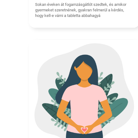
Sokan éveken át fogamzásgátlót szedtek, és amikor
gyermeket szeretnének, gyakran felmerül a kérdés,
hogy kell-e várni a tabletta abbahagyá