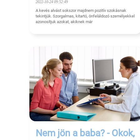
2022-10-24 09:52:49
A kevés alvást sokszor majdnem pozitív szokásnak
tekintjük. Szorgalmas, kitartó, önfeláldozó személyekkel
azonosítjuk azokat, akiknek már
Nem jön a baba? - Okok,