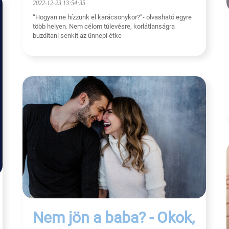
2022-12-23 13:54:35
“Hogyan ne hízzunk el karácsonykor?”- olvasható egyre
több helyen. Nem célom túlevésre, korlátlanságra
buzdítani senkit az ünnepi étke
Nem jön a baba? - Okok,