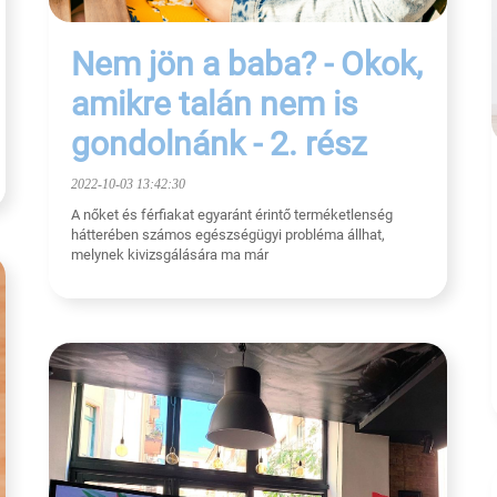
Nem jön a baba? - Okok,
amikre talán nem is
gondolnánk - 2. rész
2022-10-03 13:42:30
A nőket és férfiakat egyaránt érintő terméketlenség
hátterében számos egészségügyi probléma állhat,
melynek kivizsgálására ma már