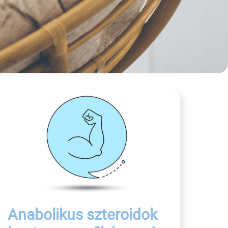
Anabolikus szteroidok