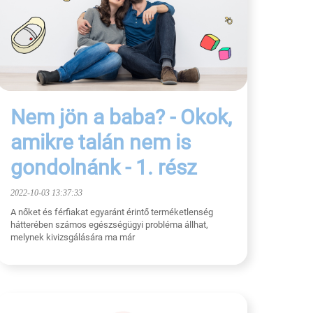
Nem jön a baba? - Okok,
amikre talán nem is
gondolnánk - 1. rész
2022-10-03 13:37:33
A nőket és férfiakat egyaránt érintő terméketlenség
hátterében számos egészségügyi probléma állhat,
melynek kivizsgálására ma már