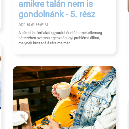
amikre talán nem is
gondolnánk - 5. rész
2022-10-03 14:08:38
A nőket és férfiakat egyaránt érintő terméketlenség
hátterében számos egészségügyi probléma állhat,
melynek kivizsgálására ma már