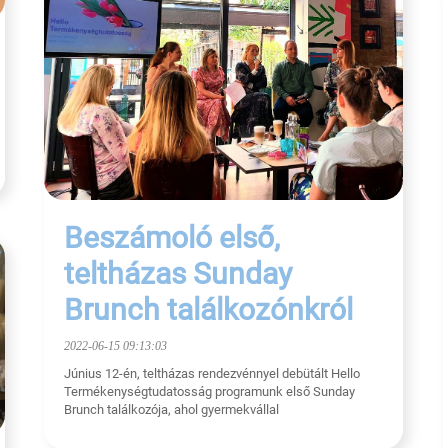
Beszámoló első,
teltházas Sunday
Brunch találkozónkról
2022-06-15 09:13:03
Június 12-én, teltházas rendezvénnyel debütált Hello
Termékenységtudatosság programunk első Sunday
Brunch találkozója, ahol gyermekvállal