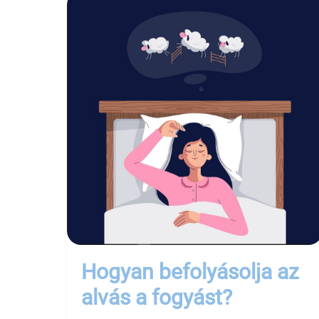
Hogyan befolyásolja az
alvás a fogyást?