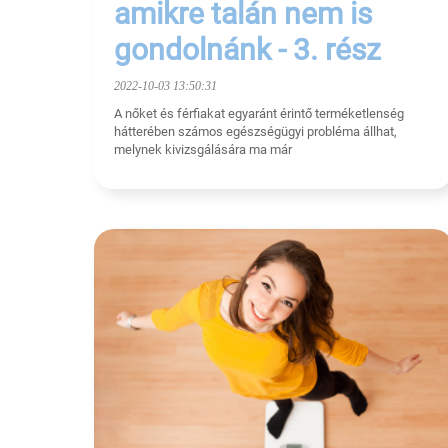
amikre talán nem is
gondolnánk - 3. rész
2022-10-03 13:50:31
A nőket és férfiakat egyaránt érintő terméketlenség
hátterében számos egészségügyi probléma állhat,
melynek kivizsgálására ma már