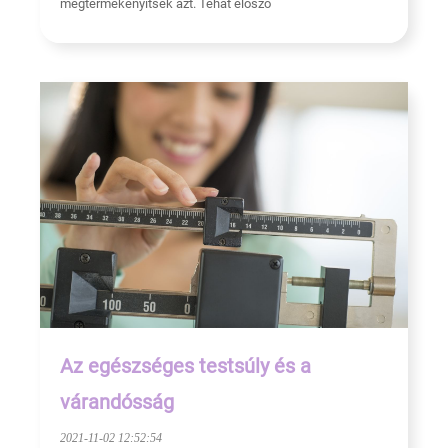
megtermékenyítsék azt. Tehát előszö
Az egészséges testsúly és a
várandósság
2021-11-02 12:52:54