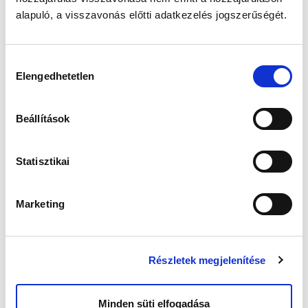
alapuló, a visszavonás előtti adatkezelés jogszerűségét.
Hozzájárulás
Elengedhetetlen
kiválasztása
Beállítások
Bemutatkozik a Hello
Statisztikai
Termékenységtudatosság csapata
2021-11-10 14:00:33
Marketing
A gyermekáldás a világ legtermészetesebb dolga kellene,
hogy legyen, azonban sajnos ez nem mindig van így.
Előfordul, hogy mikor babát szeretn�
Részletek megjelenítése
Minden süti elfogadása