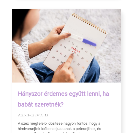
Hányszor érdemes együtt lenni, ha
babát szeretnék?
2021-11-02 14:39:13
A szex megfelelő időzítése nagyon fontos, hogy a
hímivarsejtek időben eljussanak a petesejthez, és