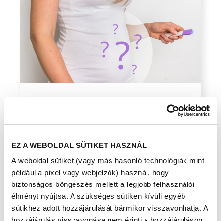
Mi lehet az oka, amiért nem jön a
baba?
2021-11-12 11:36:44
EZ A WEBOLDAL SÜTIKET HASZNÁL
Ha nem jön a baba, valószínűleg nem megy minden
A weboldal sütiket (vagy más hasonló technológiák mint
tökéletesen. Például azért, mert nem jó az időzítés, azaz
nincs szex a legmegfel
például a pixel vagy webjelzők) használ, hogy
biztonságos böngészés mellett a legjobb felhasználói
élményt nyújtsa. A szükséges sütiken kívüli egyéb
sütikhez adott hozzájárulását bármikor visszavonhatja. A
hozzájárulás visszavonása nem érinti a hozzájáruláson