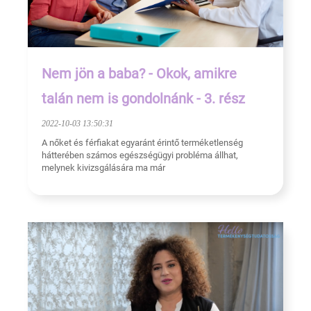
Nem jön a baba? - Okok, amikre
talán nem is gondolnánk - 3. rész
2022-10-03 13:50:31
A nőket és férfiakat egyaránt érintő terméketlenség
hátterében számos egészségügyi probléma állhat,
melynek kivizsgálására ma már