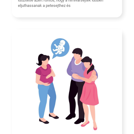
időzítése azért fontos, hogy a hímivarsejtek időben
eljuthassanak a petesejthez és