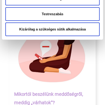
Testreszabás
Kizárólag a szükséges sütik alkalmazása
Mikortól beszélünk meddőségről,
meddig „várhatok”?