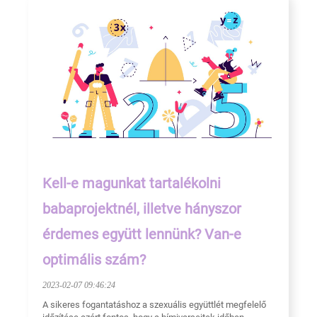
Kell-e magunkat tartalékolni
babaprojektnél, illetve hányszor
érdemes együtt lennünk? Van-e
optimális szám?
2023-02-07 09:46:24
A sikeres fogantatáshoz a szexuális együttlét megfelelő